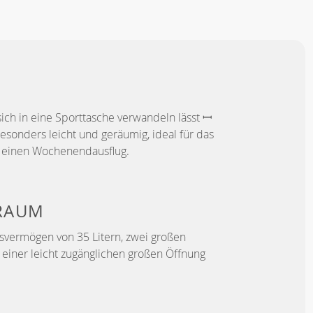
Attila Toth
Fitwithdriesandjolien
Elena
Korradou
3
1
sich in eine Sporttasche verwandeln lässt ꟷ
sonders leicht und geräumig, ideal für das
r einen Wochenendausflug.
URAUM
svermögen von 35 Litern, zwei großen
einer leicht zugänglichen großen Öffnung