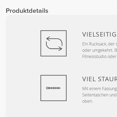
Kreike
Rose
Roosa
Laituri
3
6
Produktdetails
3
VIELSEITIG
Ein Rucksack, der 
oder umgekehrt. Be
Fitnessstudio ode
VIEL STA
Mit einem Fassung
Seitentaschen und 
oben.