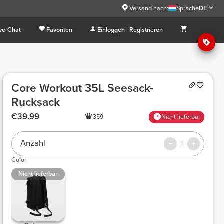
Versand nach:
Sprache
DE
ive-Chat
Favoriten
Einloggen | Registrieren
Core Workout 35L Seesack-
Rucksack
€39.99
359
Nicht lieferbar
Anzahl
1
Color
Nicht lieferbar