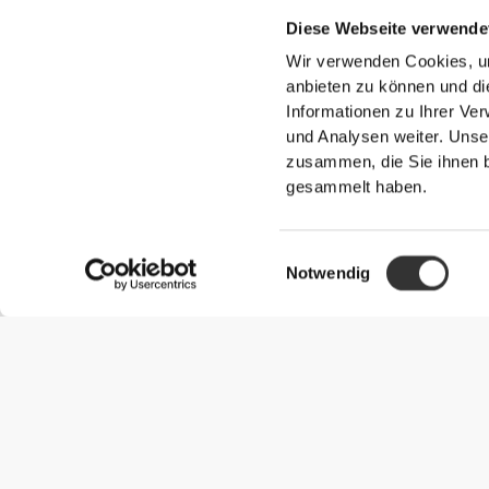
Zusammensetzung
Diese Webseite verwende
100% Polyester
Wir verwenden Cookies, um
Made in Non EU
anbieten zu können und di
Informationen zu Ihrer Ve
und Analysen weiter. Unse
zusammen, die Sie ihnen b
gesammelt haben.
Gesamtbewertungen
Einwilligungsauswahl
Notwendig
4.84/5
5
4
3
2
1