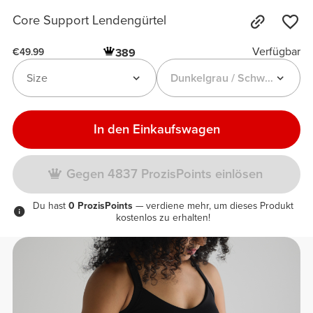
Core Support Lendengürtel
Verfügbar
389
€49.99
Size
Dunkelgrau / Schwarz
In den Einkaufswagen
Gegen 4837 ProzisPoints einlösen
Du hast
0 ProzisPoints
— verdiene mehr, um dieses Produkt
kostenlos zu erhalten!