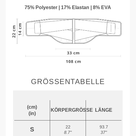
75% Polyester | 17% Elastan | 8% EVA
GRÖSSENTABELLE
(cm)
KÖRPERGRÖSSE
LÄNGE
(in)
22
93.7
S
8.7"
37"