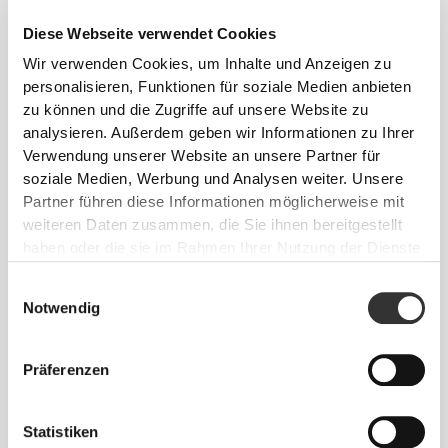
Für erstklassige Rückenunterstützung hat
Diese Webseite verwendet Cookies
Prozis die
Back Shield-Technologie
mit
Wir verwenden Cookies, um Inhalte und Anzeigen zu
RevoFoam-Stützen
entwickelt. Diese
personalisieren, Funktionen für soziale Medien anbieten
verbinden leichte Flexibilität mit
stabiler
zu können und die Zugriffe auf unsere Website zu
Verstärkung
, um
Belastungen zu
analysieren. Außerdem geben wir Informationen zu Ihrer
reduzieren, Schmerzen vorzubeugen
und
Verwendung unserer Website an unsere Partner für
eine korrekte Haltung
auch bei intensiven
soziale Medien, Werbung und Analysen weiter. Unsere
Aktivitäten zu gewährleisten.
Partner führen diese Informationen möglicherweise mit
weiteren Daten zusammen, die Sie ihnen bereitgestellt
haben oder die sie im Rahmen Ihrer Nutzung der Dienste
PRODUKTMERKMALE
gesammelt haben.
Einwilligungsauswahl
EINFACH ZU VERSTELLENDER
Notwendig
KLETTVERSCHLUSS
Ein breites Klettverschluss-System, das
Präferenzen
sich besonders einfach handhaben lässt
und jedes Mal für den perfekten Sitz sorgt.
Schnell verstellbar und zuverlässig unter
Statistiken