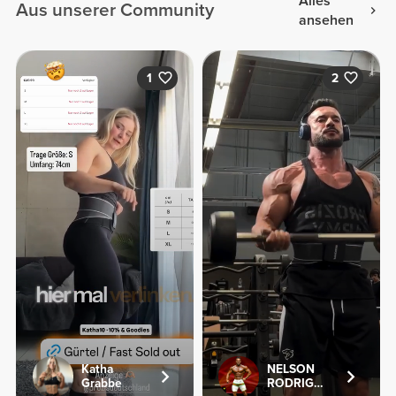
Alles
Aus unserer Community
ansehen
1
2
Katha
NELSON
Grabbe
RODRIGUES