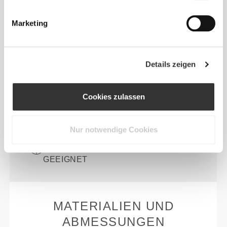
Belastung bietet es ganztägigen Halt und
individuell anpassbaren Druck.
Marketing
ANATOMISCHE PASSFORM
Passt sich natürlich deinem Rücken an für
Details zeigen
ergonomischen Komfort, optimale
Belüftung und einen unauffälligen Sitz,
den du unter jeder Kleidung tragen
Cookies zulassen
kannst.
Nur notwendige Cookies
FÜR DRINNEN UND DRAUSSEN G
EEIGNET
MATERIALIEN UND
ABMESSUNGEN