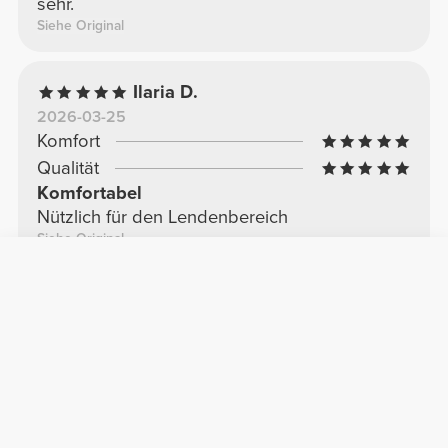
sehr.
Siehe Original
Ilaria D.
2026-03-25
Komfort
Qualität
Komfortabel
Nützlich für den Lendenbereich
Siehe Original
Weitere Bewertungen
Hinterlasse deine Bewertung
Teile dein Feedback mit anderen