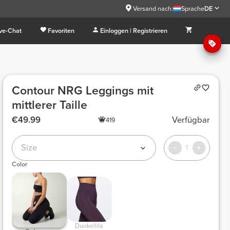
Versand nach:
Sprache
DE
ive-Chat
Favoriten
Einloggen | Registrieren
Contour NRG Leggings mit
mittlerer Taille
€49.99
Verfügbar
419
Size
1
Color
Dunkellila