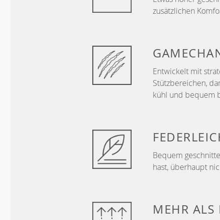
zusätzlichen Komf
GAMECHA
Entwickelt mit str
Stützbereichen, da
kühl und bequem b
FEDERLEIC
Bequem geschnitten
hast, überhaupt nic
MEHR ALS