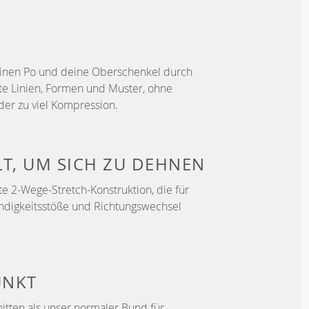
 deinen Po und deine Oberschenkel durch
ete Linien, Formen und Muster, ohne
er zu viel Kompression.
LT, UM
SICH ZU DEHNEN
e 2-Wege-Stretch-Konstruktion, die für
ndigkeitsstöße und Richtungswechsel
UNKT
itten als unser normaler Bund für