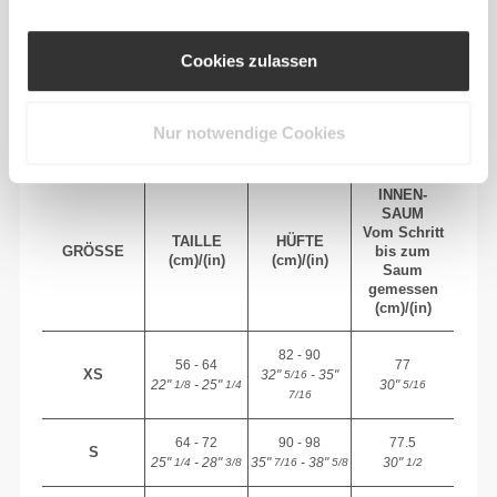
entspannte Passform für einen lässigen Look.
Cookies zulassen
EMPFOHLENE GRÖSSE BASIEREND AUF D
EINEN KÖRPERMASSEN
Nur notwendige Cookies
INNEN-
SAUM
Vom Schritt
TAILLE
HÜFTE
GRÖSSE
bis zum
(cm)/(in)
(cm)/(in)
Saum
gemessen
(cm)/(in)
82 - 90
56 - 64
77
XS
32"
- 35"
5/16
22"
- 25"
30"
1/8
1/4
5/16
7/16
64 - 72
90 - 98
77.5
S
25"
- 28"
35"
- 38"
30"
1/4
3/8
7/16
5/8
1/2