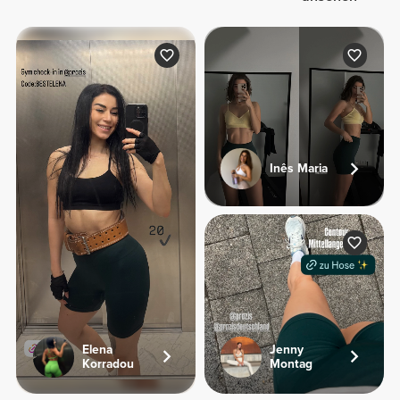
Inês Maria
Elena
Jenny
Korradou
Montag