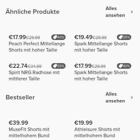
Alles
Ähnliche Produkte
ansehen
€17.99
€19.49
€29.99
40%
€29.99
35%
Peach Perfect Mittellange
Spark Mittellange Shorts
Shorts mit hoher Taille
mit hoher Taille
€22.74
€17.99
€34.99
35%
€29.99
40%
Spirit NRG Radhose mit
Spark Mittellange Shorts
mittlerer Taille
mit hoher Taille
Alles
Bestseller
ansehen
€39.99
€19.99
MuseFit Shorts mit
Athleisure Shorts mit
mittelhohem Bund
mittelhohem Bund