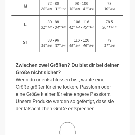
72 - 80
98 - 106
78
M
28"
- 31"
38"
- 41"
30"
3/8
1/2
5/8
3/4
3/4
80 - 88
106 - 116
78.5
L
31"
- 34"
41"
- 45"
30"
1/2
5/8
3/4
3/4
15/16
88 - 96
116 - 126
79
XL
34"
- 37"
45"
- 49"
31"
5/8
3/4
3/4
5/8
1/8
Zwischen zwei Größen? Du bist dir bei deiner
Größe nicht sicher?
Wenn du unentschlossen bist, wähle eine
Größe größer für eine lockere Passform oder
eine Größe kleiner für eine engere Passform.
Unsere Produkte werden so gefertigt, dass sie
der tatsächlichen Größe entsprechen.