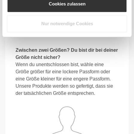
Cookies zulassen
80 - 88
106 - 116
78.5
L
31"
- 34"
41"
- 45"
30"
1/2
5/8
3/4
3/4
15/16
Nur notwendige Cookies
88 - 96
116 - 126
79
XL
34"
- 37"
45"
- 49"
31"
5/8
3/4
3/4
5/8
1/8
Zwischen zwei Größen? Du bist dir bei deiner
Größe nicht sicher?
Wenn du unentschlossen bist, wähle eine
Größe größer für eine lockere Passform oder
eine Größe kleiner für eine engere Passform.
Unsere Produkte werden so gefertigt, dass sie
der tatsächlichen Größe entsprechen.