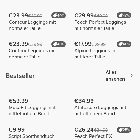
€23.99
€29.99
€39.99
40%
€49.99
40%
Contour Leggings mit
Peach Perfect Leggings
normaler Taille
mit normaler Taille
€23.99
€17.99
€39.99
40%
€29.99
40%
Contour Leggings mit
Alpine Leggings mit
normaler Taille
mittlerer Taille
Alles
Bestseller
ansehen
€59.99
€34.99
MuseFit Leggings mit
Athleisure Leggings mit
mittelhohem Bund
mittelhohem Bund
€9.99
€26.24
€34.99
25%
Script Sporthandtuch
Peach Perfect FX