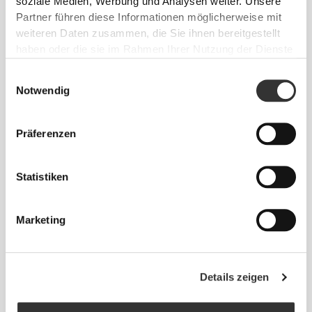
soziale Medien, Werbung und Analysen weiter. Unsere
Partner führen diese Informationen möglicherweise mit
EMPFOHLENE GRÖSSE BASIEREND AUF D
weiteren Daten zusammen, die Sie ihnen bereitgestellt
EINEN KÖRPERMASSEN
haben oder die sie im Rahmen Ihrer Nutzung der Dienste
gesammelt haben.
Einwilligungsauswahl
INNEN-
Notwendig
SAUM
Vom Schritt
TAILLE
HÜFTE
GRÖSSE
bis zum
(cm)/(in)
(cm)/(in)
Präferenzen
Saum
gemessen
(cm)/(in)
Statistiken
82 - 90
56 - 64
77
XS
32"
- 35"
5/16
22"
- 25"
30"
1/8
1/4
5/16
7/16
Marketing
64 - 72
90 - 98
77.5
S
25"
- 28"
35"
- 38"
30"
1/4
3/8
7/16
5/8
1/2
Details zeigen
72 - 80
98 - 106
78
M
28"
- 31"
38"
- 41"
30"
3/8
1/2
5/8
3/4
3/4