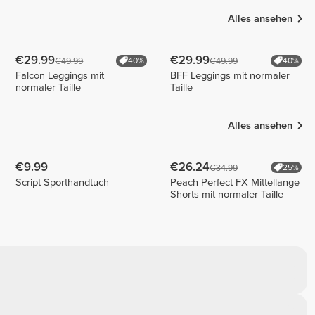
Alles ansehen
€29.99
€29.99
€49.99
€49.99
40%
40%
Falcon Leggings mit
BFF Leggings mit normaler
normaler Taille
Taille
Alles ansehen
€9.99
€26.24
€34.99
25%
Script Sporthandtuch
Peach Perfect FX Mittellange
Shorts mit normaler Taille