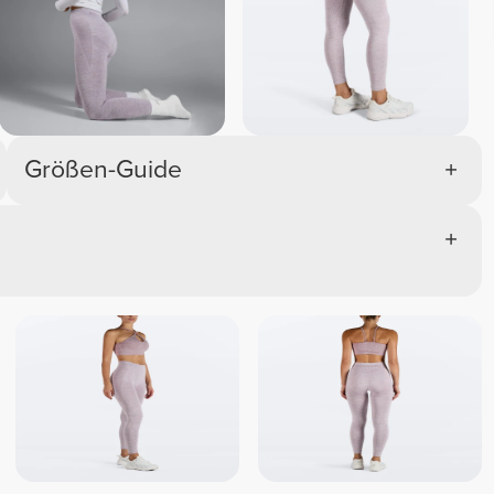
Melange
Melange
m
Größen-Guide