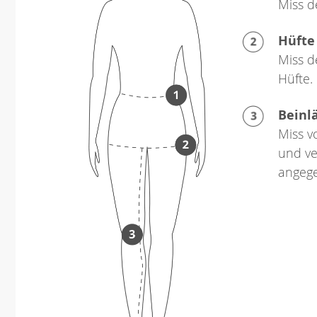
Miss d
Hüfte
Miss d
Hüfte.
Beinl
Miss v
und ve
angeg