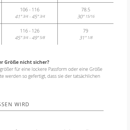
106 - 116
78.5
41"
- 45"
30"
3/4
3/4
15/16
116 - 126
79
45"
- 49"
31"
3/4
5/8
1/8
er Größe nicht sicher?
größer für eine lockere Passform oder eine Größe
e werden so gefertigt, dass sie der tatsächlichen
SSEN WIRD