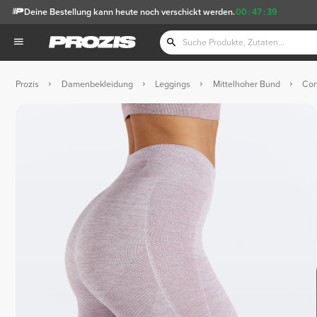
Deine Bestellung kann heute noch verschickt werden.
00
:
47
:
38
Prozis
Damenbekleidung
Leggings
Mittelhoher Bund
Con