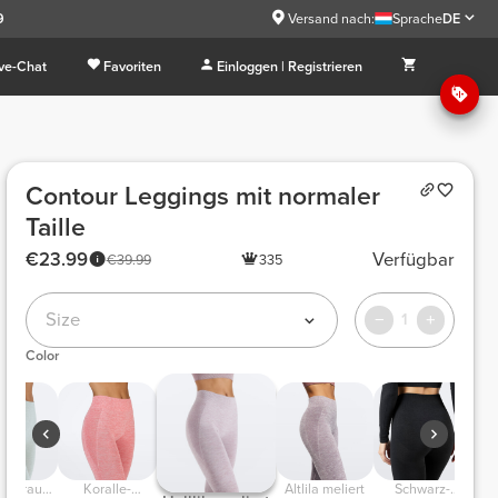
9
Versand nach:
Sprache
DE
ive-Chat
Favoriten
Einloggen | Registrieren
Contour Leggings mit normaler
Taille
€23.99
Verfügbar
€39.99
335
Size
1
Color
beigrau
Koralle-
Altlila meliert
Schwarz-
D