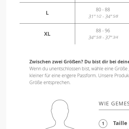
80 - 88
L
31"
- 34"
1/2
5/8
88 - 96
XL
34"
- 37"
5/8
3/4
Zwischen zwei Größen? Du bist dir bei dein
Wenn du unentschlossen bist, wähle eine Größe 
kleiner für eine engere Passform. Unsere Produkt
Größe entsprechen.
WIE GEME
Taille