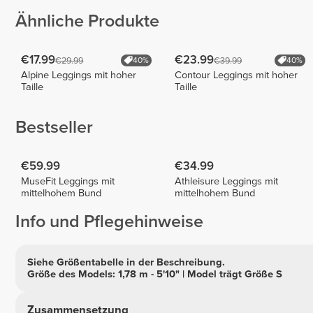
Ähnliche Produkte
€17.99
€23.99
€29.99
€39.99
40%
40%
Alpine Leggings mit hoher
Contour Leggings mit hoher
Taille
Taille
Bestseller
€59.99
€34.99
MuseFit Leggings mit
Athleisure Leggings mit
mittelhohem Bund
mittelhohem Bund
Info und Pflegehinweise
Siehe Größentabelle in der Beschreibung.
Größe des Models: 1,78 m - 5'10" | Model trägt Größe S
Zusammensetzung