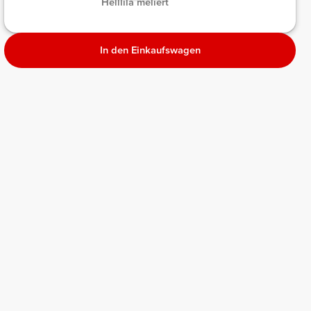
Helllila meliert
eliert
Melange
Melange
In den Einkaufswagen