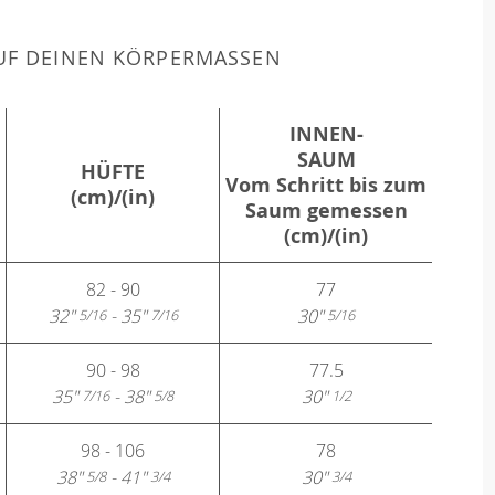
F DEINEN KÖRPERMASSEN
INNEN-
SAUM
HÜFTE
Vom Schritt bis zum
(cm)/(in)
Saum gemessen
(cm)/(in)
82 - 90
77
32"
- 35"
30"
5/16
7/16
5/16
90 - 98
77.5
35"
- 38"
30"
7/16
5/8
1/2
98 - 106
78
38"
- 41"
30"
5/8
3/4
3/4