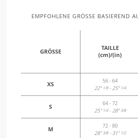
EMPFOHLENE GRÖSSE BASIEREND AU
TAILLE
GRÖSSE
(cm)/(in)
56 - 64
XS
22"
- 25"
1/8
1/4
64 - 72
S
25"
- 28"
1/4
3/8
72 - 80
M
28"
- 31"
3/8
1/2