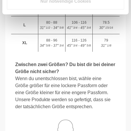
Nur notwendige Cookies
72 - 80
98 - 106
78
M
28"
- 31"
38"
- 41"
30"
3/8
1/2
5/8
3/4
3/4
80 - 88
106 - 116
78.5
L
31"
- 34"
41"
- 45"
30"
1/2
5/8
3/4
3/4
15/16
88 - 96
116 - 126
79
XL
34"
- 37"
45"
- 49"
31"
5/8
3/4
3/4
5/8
1/8
Zwischen zwei Größen? Du bist dir bei deiner
Größe nicht sicher?
Wenn du unentschlossen bist, wähle eine
Größe größer für eine lockere Passform oder
eine Größe kleiner für eine engere Passform.
Unsere Produkte werden so gefertigt, dass sie
der tatsächlichen Größe entsprechen.