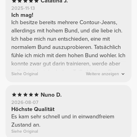
Catatina J.
2025-11-13
Ich mag!
Ich besitze bereits mehrere Contour-Jeans,
allerdings mit hohem Bund, und die liebe ich.
Ich habe mich nun entschieden, eine mit
normalem Bund auszuprobieren. Tatsächlich
fühle ich mich mit dem hohen Bund wohler. Ich
konnte zwar gut darin trainieren, werde aber
in Zukunft bei der hohen Taille bleiben. Denn
Siehe Original
Weitere anzeigen
obwohl ich 1,58 m groß bin und 61 kg wiege,
trage ich normalerweise Größe S, weil sie
Nuno D.
perfekt passt. Mit der hohen Taille wirkt die S
2026-08-07
jedoch vorteilhafter. Mit der normalen Taille
Höchste Qualität
sieht die Silhouette bei 61 kg nicht so elegant
Es kam sehr schnell und in einwandfreiem
aus.
Zustand an.
Siehe Original