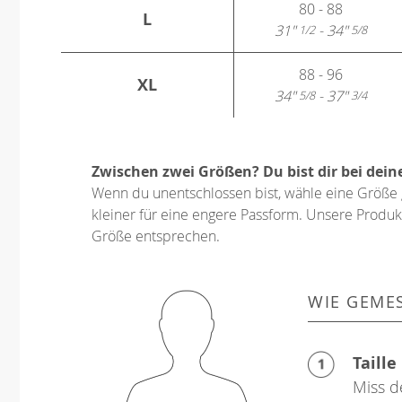
80 - 88
L
31"
- 34"
1/2
5/8
88 - 96
XL
34"
- 37"
5/8
3/4
Zwischen zwei Größen? Du bist dir bei dein
Wenn du unentschlossen bist, wähle eine Größe 
kleiner für eine engere Passform. Unsere Produkt
Größe entsprechen.
WIE GEME
Taille
Miss d