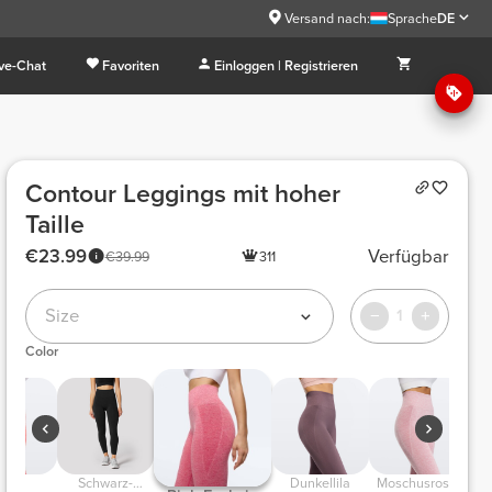
Versand nach:
Sprache
DE
ive-Chat
Favoriten
Einloggen | Registrieren
Contour Leggings mit hoher
Taille
€23.99
Verfügbar
€39.99
311
Size
1
Color
Rot
Schwarz-
Dunkellila
Moschusrosa
S