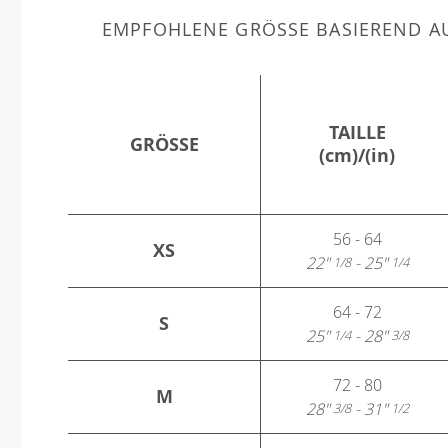
EMPFOHLENE GRÖSSE BASIEREND AU
TAILLE
GRÖSSE
(cm)/(in)
56 - 64
XS
22"
- 25"
1/8
1/4
64 - 72
S
25"
- 28"
1/4
3/8
72 - 80
M
28"
- 31"
3/8
1/2