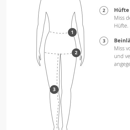
Hüfte
Miss d
Hüfte.
Beinl
Miss v
und ve
angeg