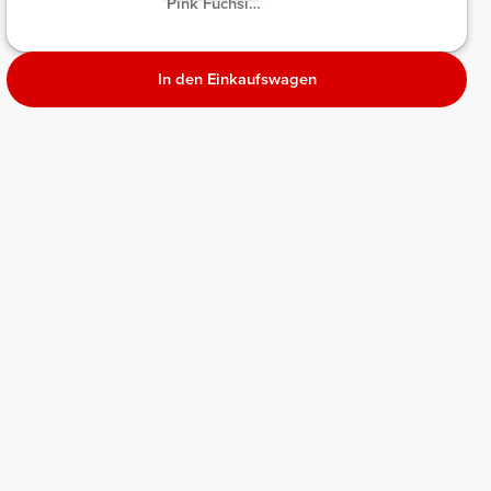
Pink Fuchsia
Melange
meliert
meliert
In den Einkaufswagen