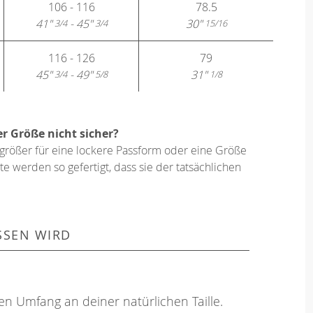
106 - 116
78.5
41"
- 45"
30"
3/4
3/4
15/16
116 - 126
79
45"
- 49"
31"
3/4
5/8
1/8
er Größe nicht sicher?
größer für eine lockere Passform oder eine Größe
e werden so gefertigt, dass sie der tatsächlichen
SSEN WIRD
en Umfang an deiner natürlichen Taille.