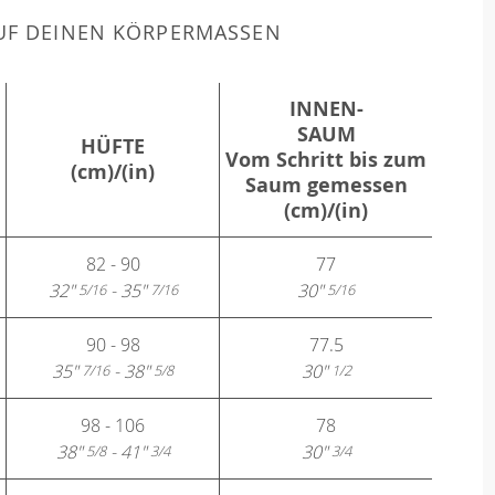
F DEINEN KÖRPERMASSEN
INNEN-
SAUM
HÜFTE
Vom Schritt bis zum
(cm)/(in)
Saum gemessen
(cm)/(in)
82 - 90
77
32"
- 35"
30"
5/16
7/16
5/16
90 - 98
77.5
35"
- 38"
30"
7/16
5/8
1/2
98 - 106
78
38"
- 41"
30"
5/8
3/4
3/4