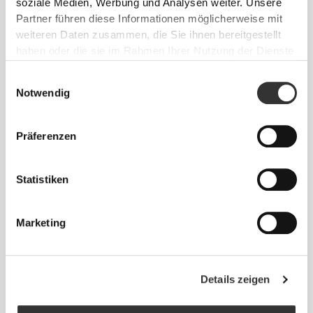
soziale Medien, Werbung und Analysen weiter. Unsere
Partner führen diese Informationen möglicherweise mit
weiteren Daten zusammen, die Sie ihnen bereitgestellt
Größen-Guide
haben oder die sie im Rahmen Ihrer Nutzung der Dienste
gesammelt haben.
Einwilligungsauswahl
Notwendig
Dieser Artikel
Präferenzen
Statistiken
Marketing
Details zeigen