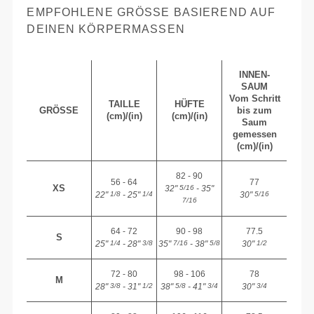
EMPFOHLENE GRÖSSE BASIEREND AUF D
EINEN KÖRPERMASSEN
INNEN-
SAUM
Vom Schritt
TAILLE
HÜFTE
GRÖSSE
bis zum
(cm)/(in)
(cm)/(in)
Saum
gemessen
(cm)/(in)
82 - 90
56 - 64
77
XS
32"
- 35"
5/16
22"
- 25"
30"
1/8
1/4
5/16
7/16
64 - 72
90 - 98
77.5
S
25"
- 28"
35"
- 38"
30"
1/4
3/8
7/16
5/8
1/2
72 - 80
98 - 106
78
M
28"
- 31"
38"
- 41"
30"
3/8
1/2
5/8
3/4
3/4