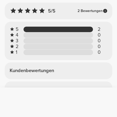
5/5
2 Bewertungen
5
2
4
0
3
0
2
0
1
0
Kundenbewertungen
Ana V.
2026-01-15
Brillant
Super bequem, passen sich dem Körper an
und sind sehr elastisch.