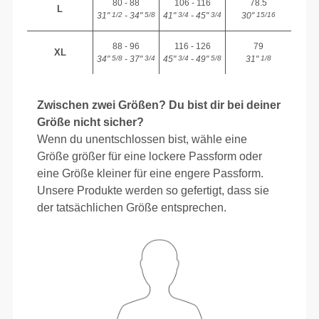
80 - 88
106 - 116
78.5
L
31"
- 34"
41"
- 45"
30"
1/2
5/8
3/4
3/4
15/16
88 - 96
116 - 126
79
XL
34"
- 37"
45"
- 49"
31"
5/8
3/4
3/4
5/8
1/8
Zwischen zwei Größen? Du bist dir bei deiner
Größe nicht sicher?
Wenn du unentschlossen bist, wähle eine
Größe größer für eine lockere Passform oder
eine Größe kleiner für eine engere Passform.
Unsere Produkte werden so gefertigt, dass sie
der tatsächlichen Größe entsprechen.