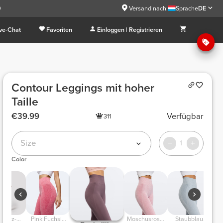
9
Versand nach:
Sprache
DE
ive-Chat
Favoriten
Einloggen | Registrieren
Contour Leggings mit hoher
Taille
€39.99
Verfügbar
311
Size
1
Color
hwarz-
Pink Fuchsia
Moschusrosa
Staubblau