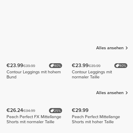
Alles ansehen
€23.99
€23.99
€39.99
€39.99
40%
40%
Contour Leggings mit hohem
Contour Leggings mit
Bund
normaler Taille
Alles ansehen
€26.24
€29.99
€34.99
25%
Peach Perfect FX Mittellange
Peach Perfect Mittellange
Shorts mit normaler Taille
Shorts mit hoher Taille