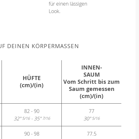
für einen lässigen
Look.
F DEINEN KÖRPERMASSEN
INNEN-
SAUM
HÜFTE
Vom Schritt bis zum
(cm)/(in)
Saum gemessen
(cm)/(in)
82 - 90
77
32"
- 35"
30"
5/16
7/16
5/16
90 - 98
77.5