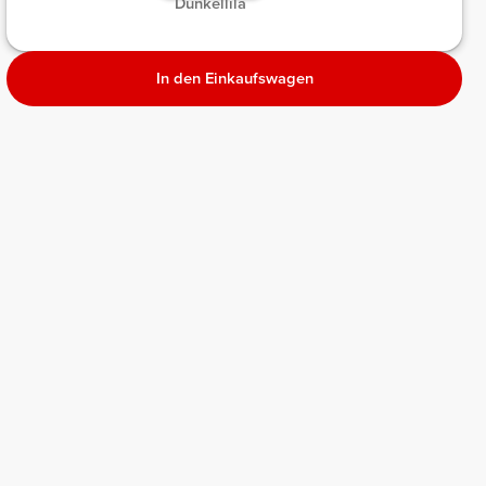
Dunkellila
lange
meliert
meliert
meliert
In den Einkaufswagen