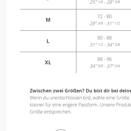
25"
- 28"
1/4
3/8
72 - 80
M
28"
- 31"
3/8
1/2
80 - 88
L
31"
- 34"
1/2
5/8
88 - 96
XL
34"
- 37"
5/8
3/4
Zwischen zwei Größen? Du bist dir bei dein
Wenn du unentschlossen bist, wähle eine Größe 
kleiner für eine engere Passform. Unsere Produkt
Größe entsprechen.