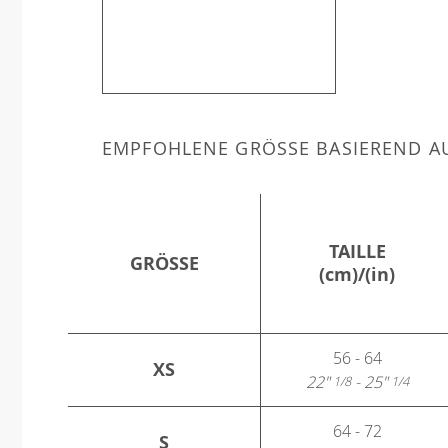
EMPFOHLENE GRÖSSE BASIEREND AU
TAILLE
GRÖSSE
(cm)/(in)
56 - 64
XS
22"
- 25"
1/8
1/4
64 - 72
S