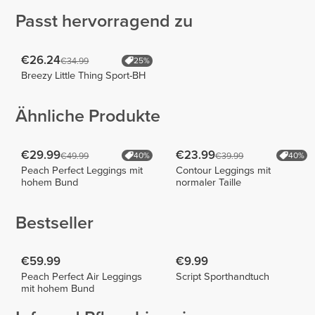
Passt hervorragend zu
€26.24
€34.99
25%
Breezy Little Thing Sport-BH
Ähnliche Produkte
€29.99
€23.99
€49.99
€39.99
40%
40%
Peach Perfect Leggings mit
Contour Leggings mit
hohem Bund
normaler Taille
Bestseller
€59.99
€9.99
Peach Perfect Air Leggings
Script Sporthandtuch
mit hohem Bund