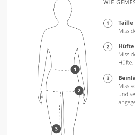
WIE GEME
Taille
Miss d
Hüfte
Miss d
Hüfte.
Beinl
Miss v
und ve
angeg