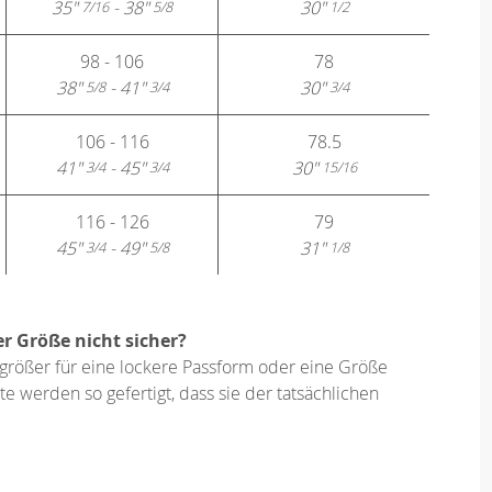
35"
- 38"
30"
7/16
5/8
1/2
98 - 106
78
38"
- 41"
30"
5/8
3/4
3/4
106 - 116
78.5
41"
- 45"
30"
3/4
3/4
15/16
116 - 126
79
45"
- 49"
31"
3/4
5/8
1/8
er Größe nicht sicher?
größer für eine lockere Passform oder eine Größe
e werden so gefertigt, dass sie der tatsächlichen