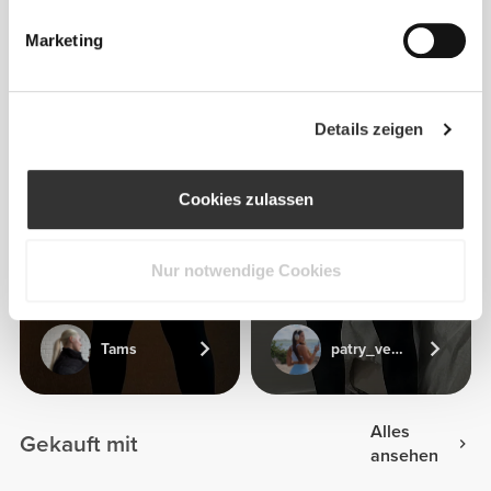
Marketing
Details zeigen
Cookies zulassen
Nur notwendige Cookies
Tams
patry_veliz
Alles
Gekauft mit
ansehen