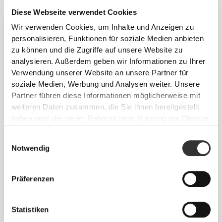
Diese Webseite verwendet Cookies
Wir verwenden Cookies, um Inhalte und Anzeigen zu
personalisieren, Funktionen für soziale Medien anbieten
zu können und die Zugriffe auf unsere Website zu
analysieren. Außerdem geben wir Informationen zu Ihrer
Verwendung unserer Website an unsere Partner für
soziale Medien, Werbung und Analysen weiter. Unsere
Info und Pflegehinweise
Partner führen diese Informationen möglicherweise mit
weiteren Daten zusammen, die Sie ihnen bereitgestellt
haben oder die sie im Rahmen Ihrer Nutzung der Dienste
Gesamtbewertungen
gesammelt haben.
4.8
(4015 Bewertungen)
Einwilligungsauswahl
Notwendig
Alles
Aus unserer Community
Präferenzen
ansehen
Statistiken
2