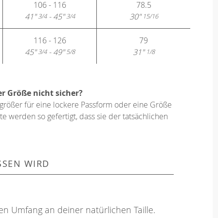
106 - 116
78.5
41"
- 45"
30"
3/4
3/4
15/16
116 - 126
79
45"
- 49"
31"
3/4
5/8
1/8
er Größe nicht sicher?
größer für eine lockere Passform oder eine Größe
e werden so gefertigt, dass sie der tatsächlichen
SSEN WIRD
en Umfang an deiner natürlichen Taille.