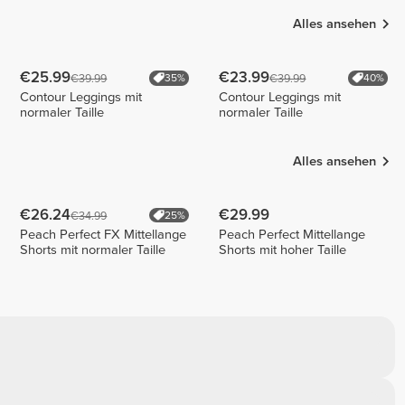
Alles ansehen
€25.99
€23.99
€39.99
€39.99
35%
40%
Contour Leggings mit
Contour Leggings mit
normaler Taille
normaler Taille
Alles ansehen
€26.24
€29.99
€34.99
25%
Peach Perfect FX Mittellange
Peach Perfect Mittellange
Shorts mit normaler Taille
Shorts mit hoher Taille