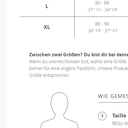
80 - 88
L
31"
- 34"
1/2
5/8
88 - 96
XL
34"
- 37"
5/8
3/4
Zwischen zwei Größen? Du bist dir bei dein
Wenn du unentschlossen bist, wähle eine Größe 
kleiner für eine engere Passform. Unsere Produkt
Größe entsprechen.
WIE GEME
Taille
Miss d