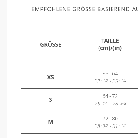
EMPFOHLENE GRÖSSE BASIEREND AU
TAILLE
GRÖSSE
(cm)/(in)
56 - 64
XS
22"
- 25"
1/8
1/4
64 - 72
S
25"
- 28"
1/4
3/8
72 - 80
M
28"
- 31"
3/8
1/2