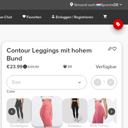
Versand nach:
Sprache
DE
ive-Chat
Favoriten
Einloggen | Registrieren
Contour Leggings mit hohem
Bund
€23.99
Verfügbar
€39.99
311
Size
1
Color
Dunkelgrau
Schwarz-
Pink Fuchsia
Dunkel