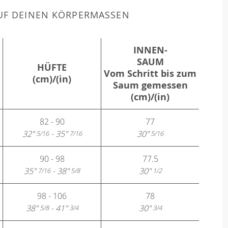
F DEINEN KÖRPERMASSEN
INNEN-
SAUM
HÜFTE
Vom Schritt bis zum
(cm)/(in)
Saum gemessen
(cm)/(in)
82 - 90
77
32"
- 35"
30"
5/16
7/16
5/16
90 - 98
77.5
35"
- 38"
30"
7/16
5/8
1/2
98 - 106
78
38"
- 41"
30"
5/8
3/4
3/4