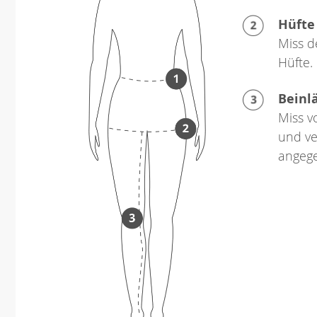
Hüfte
Miss d
Hüfte.
Beinl
Miss v
und ve
angeg