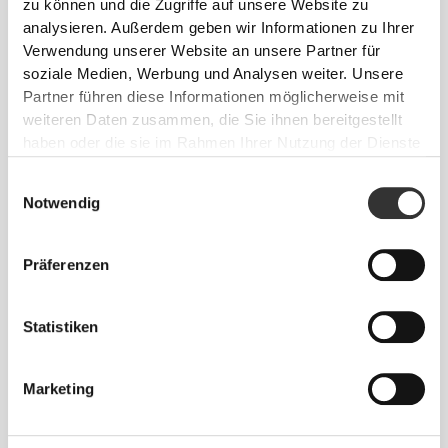
zu können und die Zugriffe auf unsere Website zu
analysieren. Außerdem geben wir Informationen zu Ihrer
Verwendung unserer Website an unsere Partner für
soziale Medien, Werbung und Analysen weiter. Unsere
Partner führen diese Informationen möglicherweise mit
weiteren Daten zusammen, die Sie ihnen bereitgestellt
haben oder die sie im Rahmen Ihrer Nutzung der Dienste
gesammelt haben.
Einwilligungsauswahl
Notwendig
Absolute Bewegungsfreiheit. Deine bequeme,
entspannte Passform für einen lässigen Look.
Präferenzen
EMPFOHLENE GRÖSSE BASIEREND AUF D
Statistiken
EINEN KÖRPERMASSEN
Marketing
INNEN-
SAUM
Vom Schritt
TAILLE
HÜFTE