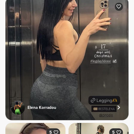
Elena Korradou
5
5