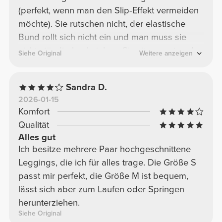
(perfekt, wenn man den Slip-Effekt vermeiden
möchte). Sie rutschen nicht, der elastische
Bund rollt sich nicht ein und man muss sie
nicht ständig hochziehen. Sie sitzen gut und
Siehe Original
Weitere anzeigen
sind beim Sport nicht sichtbar. Sie sind
blickdicht und der Stoff ist dick und
Sandra D.
hochwertig. Der hohe Bund ist genau richtig,
2026-01-15
sodass man nicht schlampig aussieht.
Komfort
Kurzum: Diese schwarzen Leggings sind die
Qualität
perfekte Ergänzung für deine Basics.
Alles gut
Ich besitze mehrere Paar hochgeschnittene
Leggings, die ich für alles trage. Die Größe S
passt mir perfekt, die Größe M ist bequem,
lässt sich aber zum Laufen oder Springen
herunterziehen.
Siehe Original