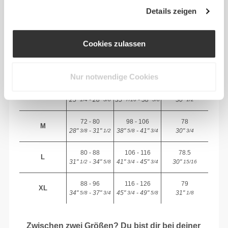
GRÖSSE
bis zum
(cm)/(in)
(cm)/(in)
Details zeigen
Saum
gemessen
(cm)/(in)
Cookies zulassen
82 - 90
56 - 64
77
XS
32"
- 35"
5/16
22"
- 25"
30"
1/8
1/4
5/16
7/16
Nur notwendige Cookies
64 - 72
90 - 98
77.5
S
25"
- 28"
35"
- 38"
30"
1/4
3/8
7/16
5/8
1/2
72 - 80
98 - 106
78
M
28"
- 31"
38"
- 41"
30"
3/8
1/2
5/8
3/4
3/4
80 - 88
106 - 116
78.5
L
31"
- 34"
41"
- 45"
30"
1/2
5/8
3/4
3/4
15/16
88 - 96
116 - 126
79
XL
34"
- 37"
45"
- 49"
31"
5/8
3/4
3/4
5/8
1/8
Zwischen zwei Größen? Du bist dir bei deiner