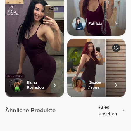
Patricia
Elena
𝒴𝑒𝓈𝓈𝒾𝒸𝒶
Korradou
𝐹𝑒𝓇𝓇𝑒𝓇
Alles
Ähnliche Produkte
ansehen