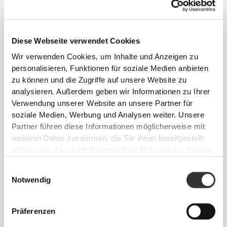
DEHNEN
Im Labor entwickelte 2-Wege-Stretch-Konstruktion,
die für plötzliche Geschwindigkeitsstöße und
Diese Webseite verwendet Cookies
Richtungswechsel ausgelegt ist.
Wir verwenden Cookies, um Inhalte und Anzeigen zu
personalisieren, Funktionen für soziale Medien anbieten
zu können und die Zugriffe auf unsere Website zu
analysieren. Außerdem geben wir Informationen zu Ihrer
Verwendung unserer Website an unsere Partner für
soziale Medien, Werbung und Analysen weiter. Unsere
Partner führen diese Informationen möglicherweise mit
GAMECHANGER
weiteren Daten zusammen, die Sie ihnen bereitgestellt
Entwickelt mit strategischen Kühlpunkten und
haben oder die sie im Rahmen Ihrer Nutzung der Dienste
gesammelt haben.
gezielten Stützbereichen, damit du während des
Einwilligungsauswahl
gesamten Trainings kühl und bequem bleibst.
Notwendig
Präferenzen