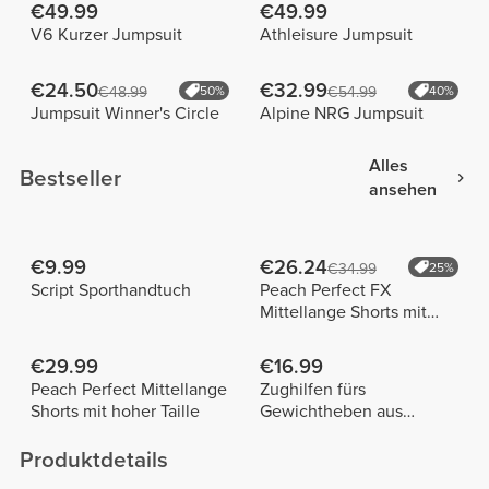
€49.99
€49.99
V6 Kurzer Jumpsuit
Athleisure Jumpsuit
€24.50
€32.99
€48.99
50%
€54.99
40%
Jumpsuit Winner's Circle
Alpine NRG Jumpsuit
Alles
Bestseller
ansehen
€9.99
€26.24
€34.99
25%
Script Sporthandtuch
Peach Perfect FX
Mittellange Shorts mit
normaler Taille
€29.99
€16.99
Peach Perfect Mittellange
Zughilfen fürs
Shorts mit hoher Taille
Gewichtheben aus
Baumwolle x 2
Produktdetails