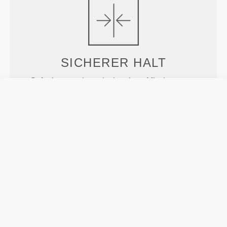
SICHERER HALT
Gefertigt aus einer einzigartigen Mischung aus
Polyester und Elastan. Unsere innovative
Webtechnik sorgt für erhöhte Langlebigkeit und
optimale Dehnbarkeit und bietet gezielte
Kompression genau dort, wo du sie am meisten
brauchst.