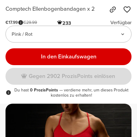
Comptech Ellenbogenbandagen x 2
Verfügbar
€17.99
€29.99
233
Pink / Rot
In den Einkaufswagen
Gegen 2902 ProzisPoints einlösen
Du hast
0 ProzisPoints
— verdiene mehr, um dieses Produkt
kostenlos zu erhalten!