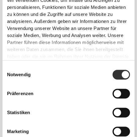
Wir verwenden Cookies, um Inhalte und Anzeigen zu
personalisieren, Funktionen für soziale Medien anbieten
GRÖSSENTABELLE
zu können und die Zugriffe auf unsere Website zu
analysieren. Außerdem geben wir Informationen zu Ihrer
Verwendung unserer Website an unsere Partner für
soziale Medien, Werbung und Analysen weiter. Unsere
Partner führen diese Informationen möglicherweise mit
weiteren Daten zusammen, die Sie ihnen bereitgestellt
haben oder die sie im Rahmen Ihrer Nutzung der Dienste
gesammelt haben.
EU
US M
US W
(cm)
Einwilligungsauswahl
Notwendig
(in)
22
36
4
5
Präferenzen
8.7"
22.7
Statistiken
37
5
6
8.9"
23.3
Marketing
38
5.5
7
9.2"