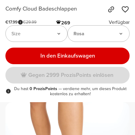
Comfy Cloud Badeschlappen
Verfügbar
€17.99
€29.99
269
Size
Rosa
In den Einkaufswagen
Gegen 2999 ProzisPoints einlösen
Du hast
0 ProzisPoints
— verdiene mehr, um dieses Produkt
kostenlos zu erhalten!