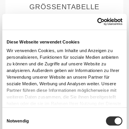
GRÖSSENTABELLE
Diese Webseite verwendet Cookies
Wir verwenden Cookies, um Inhalte und Anzeigen zu
EU
US M
US W
personalisieren, Funktionen für soziale Medien anbieten
(cm)
zu können und die Zugriffe auf unsere Website zu
(in)
analysieren. Außerdem geben wir Informationen zu Ihrer
Verwendung unserer Website an unsere Partner für
22
36
4
5
soziale Medien, Werbung und Analysen weiter. Unsere
8.7"
Partner führen diese Informationen möglicherweise mit
weiteren Daten zusammen, die Sie ihnen bereitgestellt
22.7
37
5
6
8.9"
haben oder die sie im Rahmen Ihrer Nutzung der Dienste
gesammelt haben.
Einwilligungsauswahl
23.3
38
5.5
7
Notwendig
9.2"