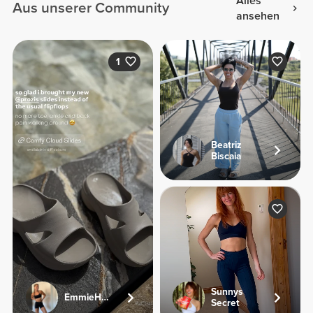
Alles
Aus unserer Community
ansehen
1
Beatriz
Biscaia
Sunnys
EmmieHeartsFood
Secret