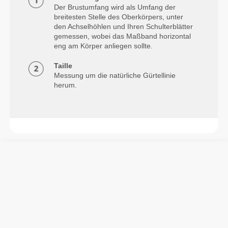
Der Brustumfang wird als Umfang der
breitesten Stelle des Oberkörpers, unter
den Achselhöhlen und Ihren Schulterblätter
gemessen, wobei das Maßband horizontal
eng am Körper anliegen sollte.
Taille
Messung um die natürliche Gürtellinie
herum.
Info und Pflegehinweise
Werde Mitglied im Peanut Butter Social Club mit
diesem weißen, kurz geschnittenen PBSC T-Shirt von
Prozis. Stylisch, bequem und ideal für Workouts oder
den Alltag.