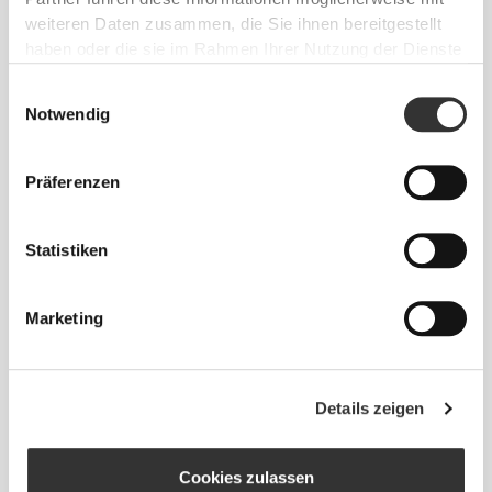
weiteren Daten zusammen, die Sie ihnen bereitgestellt
haben oder die sie im Rahmen Ihrer Nutzung der Dienste
gesammelt haben.
Einwilligungsauswahl
Notwendig
PREMIUM-
BAUMWOLLE
Präferenzen
Extrem weiche und leichte Premium-Baumwolle,
die sich fantastisch anfühlt und dich kühl hält.
Statistiken
Marketing
AKTIV KOMFORTABEL
Details zeigen
Bequemer Schnitt für mehr Bewegungsfreiheit.
Cookies zulassen