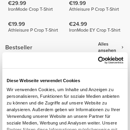
€29.99
€19.99
IronMode Crop T-Shirt
Athleisure P Crop T-Shirt
€19.99
€24.99
Athleisure P Crop T-Shirt
IronMode EY Crop T-Shirt
Alles
Bestseller
ansehen
€19.99
€19.99
T-Shirt Athleisure W
Athleisure P Crop T-Shirt
Diese Webseite verwendet Cookies
Wir verwenden Cookies, um Inhalte und Anzeigen zu
€24.99
€24.99
personalisieren, Funktionen für soziale Medien anbieten
Athleisure P Oversized T-
SoulSkin T-Shirt mit
zu können und die Zugriffe auf unsere Website zu
Shirt
Rückenausschnitt
analysieren. Außerdem geben wir Informationen zu Ihrer
Produktdetails
Verwendung unserer Website an unsere Partner für
soziale Medien, Werbung und Analysen weiter. Unsere
Partner führen diese Informationen möglicherweise mit