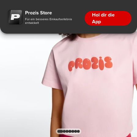
Prozis Store
Hol dir die
Für ein besseres Einkaufserlebnis
App
entwickelt