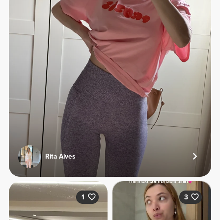
Rita Alves
1
3