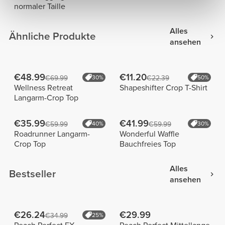
normaler Taille
Alles
Ähnliche Produkte
ansehen
€48.99
€11.20
€69.99
30%
€22.39
50%
Wellness Retreat
Shapeshifter Crop T-Shirt
Langarm-Crop Top
€35.99
€41.99
€59.99
40%
€59.99
30%
Roadrunner Langarm-
Wonderful Waffle
Crop Top
Bauchfreies Top
Alles
Bestseller
ansehen
€26.24
€29.99
€34.99
25%