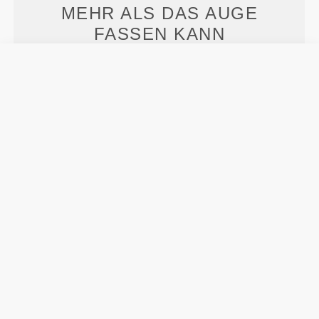
MEHR ALS
DAS AUGE
FASSEN KANN
Speziell entwickelte Fasertechnologie mit
feuchtigkeitsableitenden Eigenschaften, die dir
helfen, trocken und bequem zu bleiben.
ENTWICKELT MIT
REVOKNIT
-TECHNOLOGIE
RevoKnit
ist eine von Prozis entwickelte