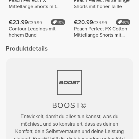
Peach Perfect FX
Peach Perfect Mittellange
Mittellange Shorts mit
Shorts mit hoher Taille
normaler Taille
€23.99
€20.99
€39.99
40%
€34.99
40%
Contour Leggings mit
Peach Perfect FX Cotton
hohem Bund
Mittellange Shorts mit
normaler Taille
Produktdetails
BOOST©
Entwickelt, damit du alles tun kannst, was du
möchtest, und so konstruiert, dass es deinen
Komfort, dein Selbstvertrauen und deine Leistung
steigert. Boost© hilft dir, dich besonders unterstützt