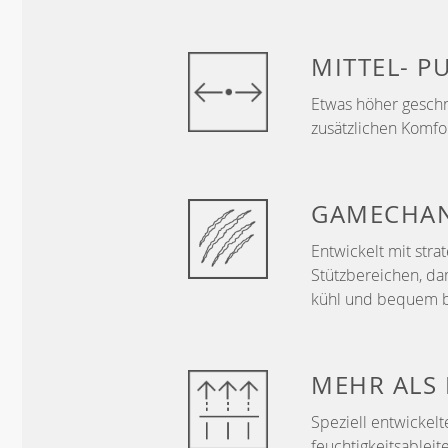
MITTEL-
P
Etwas höher geschn
zusätzlichen Komf
GAMECHA
Entwickelt mit str
Stützbereichen, da
kühl und bequem b
MEHR ALS
Speziell entwickelt
feuchtigkeitsableit