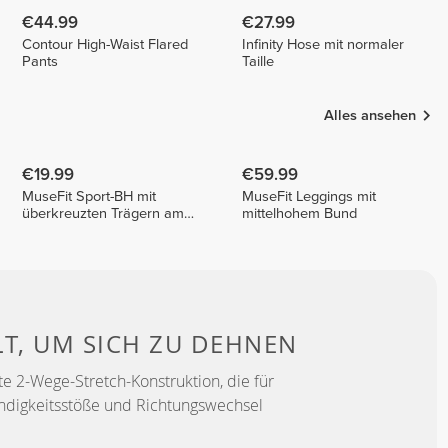
€44.99
€27.99
Contour High-Waist Flared
Infinity Hose mit normaler
Pants
Taille
Alles ansehen
€19.99
€59.99
MuseFit Sport-BH mit
MuseFit Leggings mit
überkreuzten Trägern am
mittelhohem Bund
Rücken
LT, UM
SICH ZU DEHNEN
e 2-Wege-Stretch-Konstruktion, die für
ndigkeitsstöße und Richtungswechsel