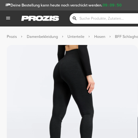
Deine Bestellung kann heute noch verschickt werden.
09
:
09
:
49
Prozis
Damenbekleidung
Unterteile
Hosen
BFF Schlagho