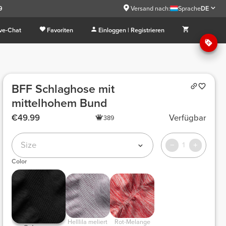
9
Versand nach:
Sprache
DE
ive-Chat
Favoriten
Einloggen | Registrieren
BFF Schlaghose mit
mittelhohem Bund
€49.99
Verfügbar
389
Size
1
Color
Helllila meliert
Rot-Melange