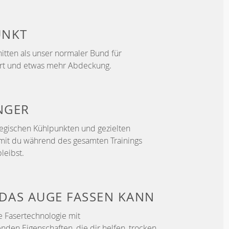
UNKT
itten als unser normaler Bund für
ort und etwas mehr Abdeckung.
NGER
ategischen Kühlpunkten und gezielten
mit du während des gesamten Trainings
leibst.
DAS AUGE FASSEN KANN
e Fasertechnologie mit
enden Eigenschaften, die dir helfen, trocken