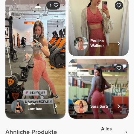
1
Paulina
Wallner
Ana
Sara Sarti
Lombao
Alles
Ähnliche Produkte