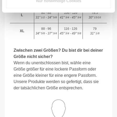
Nur notwendige Cookies
28"
- 31"
38"
- 41"
30"
3/8
1/2
5/8
3/4
3/4
80 - 88
106 - 116
78.5
L
31"
- 34"
41"
- 45"
30"
1/2
5/8
3/4
3/4
15/16
88 - 96
116 - 126
79
XL
34"
- 37"
45"
- 49"
31"
5/8
3/4
3/4
5/8
1/8
Zwischen zwei Größen? Du bist dir bei deiner
Größe nicht sicher?
Wenn du unentschlossen bist, wähle eine
Größe größer für eine lockere Passform oder
eine Größe kleiner für eine engere Passform.
Unsere Produkte werden so gefertigt, dass sie
der tatsächlichen Größe entsprechen.