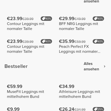
ansehen
€23.99
€29.99
€39.99
40%
€49.99
40%
Contour Leggings mit
BFF NRG Leggings mit
normaler Taille
normaler Taille
€23.99
€35.99
€39.99
40%
€59.99
40%
Contour Leggings mit
Peach Perfect FX
normaler Taille
Leggings mit normaler
Taille
Alles
Bestseller
ansehen
€59.99
€34.99
MuseFit Leggings mit
Athleisure Leggings mit
mittelhohem Bund
mittelhohem Bund
€9.99
€26.24
€34.99
25%