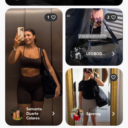
1
2
LEOBODYFITNESS
Samanta
Duarte
Serenay
Colares