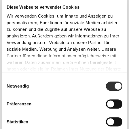
Diese Webseite verwendet Cookies
Wir verwenden Cookies, um Inhalte und Anzeigen zu
personalisieren, Funktionen für soziale Medien anbieten
zu können und die Zugriffe auf unsere Website zu
analysieren. Außerdem geben wir Informationen zu Ihrer
Verwendung unserer Website an unsere Partner für
soziale Medien, Werbung und Analysen weiter. Unsere
Partner führen diese Informationen möglicherweise mit
weiteren Daten zusammen, die Sie ihnen bereitgestellt
haben oder die sie im Rahmen Ihrer Nutzung der Dienste
gesammelt haben.
Einwilligungsauswahl
Info und Pflegehinweise
Notwendig
Gesamtbewertungen
Präferenzen
4.9
(210 Bewertungen)
Statistiken