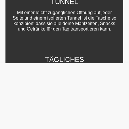
TUNNEL
Mit einer leicht zugänglichen Öffnung auf jeder
Seite und einem isolierten Tunnel ist die Tasche so
konzipiert, dass sie alle deine Mahlzeiten, Snacks
und Getränke für den Tag transportieren kann.
TÄGLICHES
TRAGEN
Die Befit-Tragetasche bietet viel Platz,
einschließlich eines 16-Zoll Laptopfachs, sodass du
deine gesamte Trainingsausrüstung, die wichtigsten
Dinge des täglichen Bedarfs, Lebensmittel und
Snacks am selben Ort transportieren kannst.