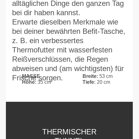
alltäglichen Dinge den ganzen Tag
bei dir haben kannst.
Erwarte dieselben Merkmale wie
bei deiner bewährten Befit-Tasche,
z. B. ein verbessertes
Thermofutter mit wasserfesten
Reißverschlüssen, die Regen
abweisen und (am wichtigsten) für
Frische sorgen.
MASSE
Breite:
53 cm
Höhe:
35 cm
Tiefe:
20 cm
THERMISCHER