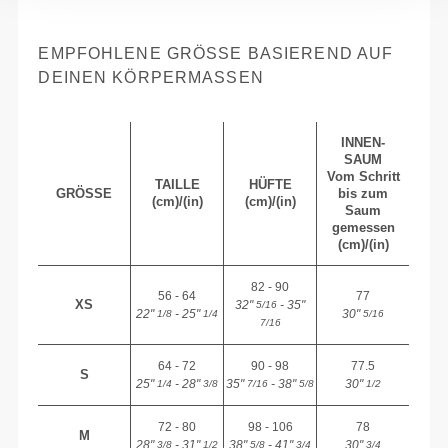
EMPFOHLENE GRÖSSE BASIEREND AUF D
EINEN KÖRPERMASSEN
INNEN-
SAUM
Vom Schritt
TAILLE
HÜFTE
GRÖSSE
bis zum
(cm)/(in)
(cm)/(in)
Saum
gemessen
(cm)/(in)
82 - 90
56 - 64
77
XS
32"
- 35"
5/16
22"
- 25"
30"
1/8
1/4
5/16
7/16
64 - 72
90 - 98
77.5
S
25"
- 28"
35"
- 38"
30"
1/4
3/8
7/16
5/8
1/2
72 - 80
98 - 106
78
M
28"
- 31"
38"
- 41"
30"
3/8
1/2
5/8
3/4
3/4