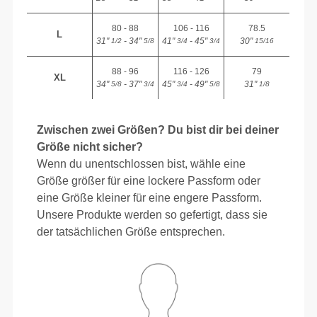
80 - 88
106 - 116
78.5
L
31"
- 34"
41"
- 45"
30"
1/2
5/8
3/4
3/4
15/16
88 - 96
116 - 126
79
XL
34"
- 37"
45"
- 49"
31"
5/8
3/4
3/4
5/8
1/8
Zwischen zwei Größen? Du bist dir bei deiner
Größe nicht sicher?
Wenn du unentschlossen bist, wähle eine
Größe größer für eine lockere Passform oder
eine Größe kleiner für eine engere Passform.
Unsere Produkte werden so gefertigt, dass sie
der tatsächlichen Größe entsprechen.