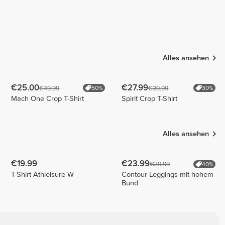
Alles ansehen
€25.00
€27.99
€49.99
€39.99
50%
30%
Mach One Crop T-Shirt
Spirit Crop T-Shirt
Alles ansehen
€19.99
€23.99
€39.99
40%
T-Shirt Athleisure W
Contour Leggings mit hohem
Bund