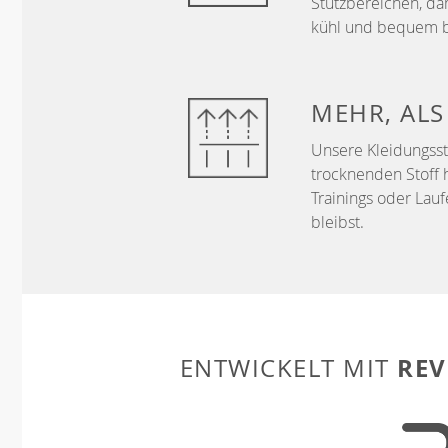
Stützbereichen, da
kühl und bequem b
MEHR, AL
Unsere Kleidungss
trocknenden Stoff 
Trainings oder Lau
bleibst.
REV
ENTWICKELT MIT