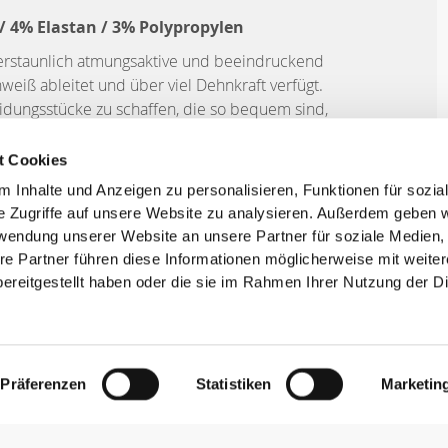
 4% Elastan / 3% Polypropylen
 erstaunlich atmungsaktive und beeindruckend
eiß ableitet und über viel Dehnkraft verfügt.
leidungsstücke zu schaffen, die so bequem sind,
 du überhaupt nichts tragen würdest.
t Cookies
 Inhalte und Anzeigen zu personalisieren, Funktionen für sozia
e Zugriffe auf unsere Website zu analysieren. Außerdem geben w
rwendung unserer Website an unsere Partner für soziale Medien
re Partner führen diese Informationen möglicherweise mit weite
ST DEIN KOMFORT.
ereitgestellt haben oder die sie im Rahmen Ihrer Nutzung der D
Präferenzen
Statistiken
Marketin