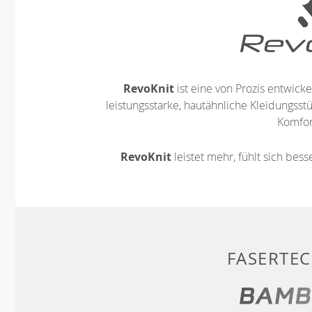
RevoKnit
ist eine von Prozis entwickel
leistungsstarke, hautähnliche Kleidungsst
Komfort
RevoKnit
leistet mehr, fühlt sich bes
FASERTE