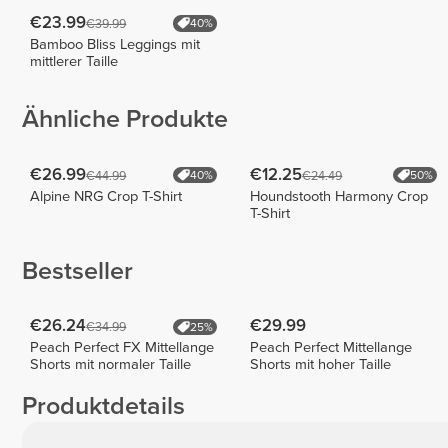
€23.99
€39.99
40%
Bamboo Bliss Leggings mit
mittlerer Taille
Ähnliche Produkte
€26.99
€12.25
€44.99
€24.49
40%
50%
Alpine NRG Crop T-Shirt
Houndstooth Harmony Crop
T-Shirt
Bestseller
€26.24
€29.99
€34.99
25%
Peach Perfect FX Mittellange
Peach Perfect Mittellange
Shorts mit normaler Taille
Shorts mit hoher Taille
Produktdetails