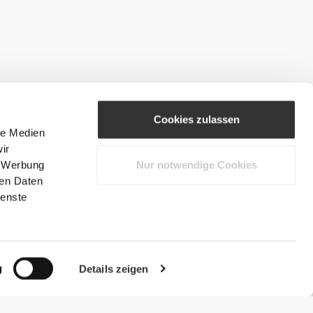
Cookies zulassen
le Medien
ir
, Werbung
Nur notwendige Cookies
ren Daten
ienste
g
Details zeigen