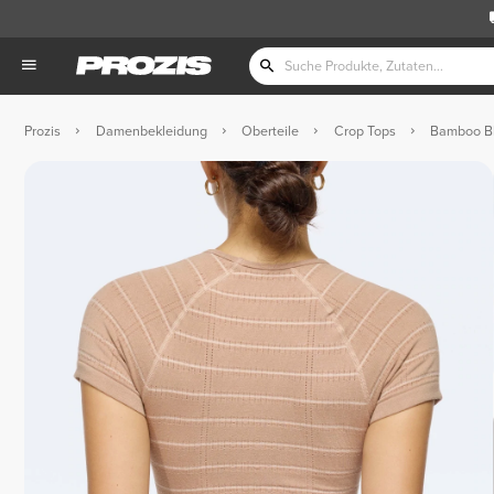
Prozis
Damenbekleidung
Oberteile
Crop Tops
Bamboo Bli