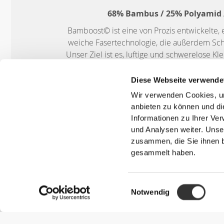
68% Bambus / 25% Polyamid /
Bamboost© ist eine von Prozis entwickelte,
weiche Fasertechnologie, die außerdem Schw
Unser Ziel ist es, luftige und schwerelose K
dass du herumlaufen kannst, als ob
Diese Webseite verwende
Wir verwenden Cookies, um
anbieten zu können und di
Informationen zu Ihrer Ve
und Analysen weiter. Unse
UNSER ETIKETT I
zusammen, die Sie ihnen b
gesammelt haben.
Einwilligungsauswahl
Notwendig