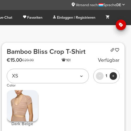
Versand nach:
Sprache
DE
ive-Chat
Favoriten
Einloggen | Registrieren
Bamboo Bliss Crop T-Shirt
€15.00
Verfügbar
€29.99
161
XS
1
Color
Dark Beige