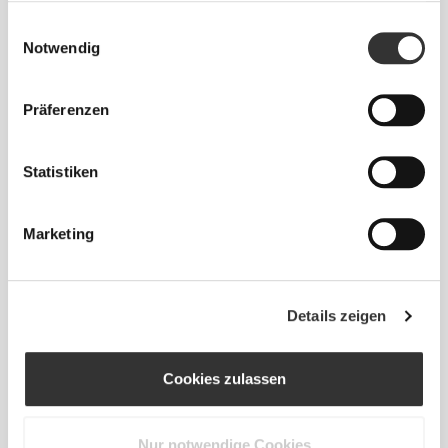
gesammelt haben.
Einwilligungsauswahl
Notwendig
Präferenzen
Statistiken
Marketing
Absolute Bewegungsfreiheit. Deine bequeme,
Details zeigen
entspannte Passform für einen lässigen Look.
Cookies zulassen
EMPFOHLENE GRÖSSE BASIEREND AUF D
EINEN KÖRPERMASSEN
Nur notwendige Cookies