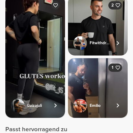
2
Fitwithdriesandjolien
1
Luizajuli
Emilio
Passt hervorragend zu