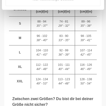
BRUST
TAILLE
HÜFTE
GRÖSSE
(cm)/(in)
(cm)/(in)
(cm)/(in)
88 - 94
74 - 81
89 - 96
S
35" - 37"
29" - 32"
35" - 38"
96 - 102
83 - 90
98 - 105
M
38" - 40"
33" - 35"
39" - 41"
104 - 110
92 - 99
107 - 114
L
41" - 43"
36" - 39"
42" - 45"
112 - 122
101 - 111
116 - 126
XL
44" - 48"
40" - 44"
46" - 49"
124 - 134
113 - 123
128 - 138
XXL
49" - 53"
44" - 48"
50" - 54"
Zwischen zwei Größen? Du bist dir bei deiner
Größe nicht sicher?