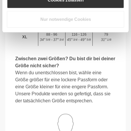
M
28"
- 31"
38"
- 41"
30"
3/8
1/2
5/8
3/4
3/4
80 - 88
106 - 116
78.5
Nur notwendige Cookies
L
31"
- 34"
41"
- 45"
30"
1/2
5/8
3/4
3/4
15/16
88 - 96
116 - 126
79
XL
34"
- 37"
45"
- 49"
31"
5/8
3/4
3/4
5/8
1/8
Zwischen zwei Größen? Du bist dir bei deiner
Größe nicht sicher?
Wenn du unentschlossen bist, wähle eine
Größe größer für eine lockere Passform oder
eine Größe kleiner für eine engere Passform.
Unsere Produkte werden so gefertigt, dass sie
der tatsächlichen Größe entsprechen.