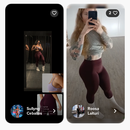
2
Sullyng
Roosa
Ceballos
Laituri