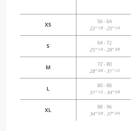
56 - 64
XS
22"
- 25"
1/8
1/4
64 - 72
S
25"
- 28"
1/4
3/8
72 - 80
M
28"
- 31"
3/8
1/2
80 - 88
L
31"
- 34"
1/2
5/8
88 - 96
XL
34"
- 37"
5/8
3/4