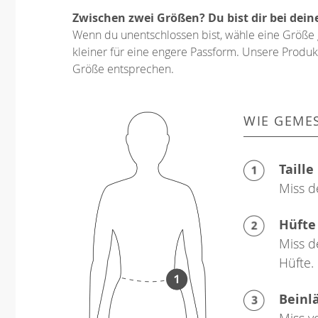
Zwischen zwei Größen? Du bist dir bei dein
Wenn du unentschlossen bist, wähle eine Größe 
kleiner für eine engere Passform. Unsere Produkt
Größe entsprechen.
WIE GEME
Taille
Miss d
Hüfte
Miss d
Hüfte.
Beinl
Miss v