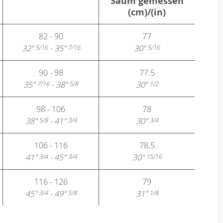
Saum gemessen
(cm)/(in)
82 - 90
77
32"
- 35"
30"
5/16
7/16
5/16
90 - 98
77.5
35"
- 38"
30"
7/16
5/8
1/2
98 - 106
78
38"
- 41"
30"
5/8
3/4
3/4
106 - 116
78.5
41"
- 45"
30"
3/4
3/4
15/16
116 - 126
79
45"
- 49"
31"
3/4
5/8
1/8