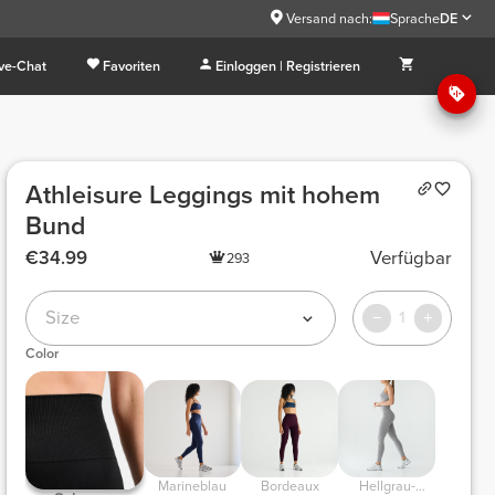
Versand nach:
Sprache
DE
ive-Chat
Favoriten
Einloggen | Registrieren
Athleisure Leggings mit hohem
Bund
€34.99
Verfügbar
293
Size
1
Color
Marineblau
Bordeaux
Hellgrau-