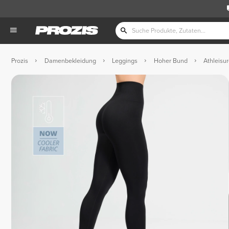
Prozis
Damenbekleidung
Leggings
Hoher Bund
Athleisu