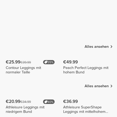
Alles ansehen
€25.99
€49.99
€39.99
35%
Contour Leggings mit
Peach Perfect Leggings mit
normaler Taille
hohem Bund
Alles ansehen
€20.99
€36.99
€34.99
40%
Athleisure Leggings mit
Athleisure SuperShape
niedrigem Bund
Leggings mit mittelhohem
Bund