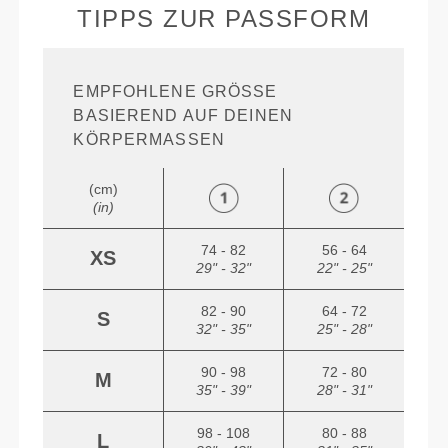
TIPPS ZUR PASSFORM
EMPFOHLENE GRÖSSE B
ASIEREND AUF DEINEN K
ÖRPERMASSEN
(cm)
(in)
74 - 82
56 - 64
XS
29" - 32"
22" - 25"
82 - 90
64 - 72
S
32" - 35"
25" - 28"
90 - 98
72 - 80
M
35" - 39"
28" - 31"
98 - 108
80 - 88
L