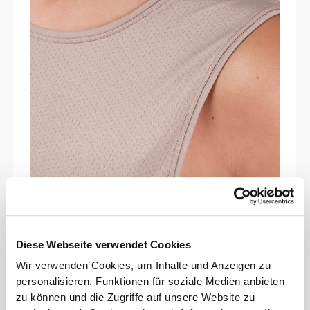
COOLKNIT CONTROL
Unsere atmungsaktive Stricktechnologie
Diese Webseite verwendet Cookies
verfügt über
Mikroöffnungen
, die den
Luftstrom fördern
und
Wärme ableiten
—
Wir verwenden Cookies, um Inhalte und Anzeigen zu
personalisieren, Funktionen für soziale Medien anbieten
für ein
kühleres, trockeneres
und
zu können und die Zugriffe auf unsere Website zu
komfortableres
Tragegefühl. Das Ergebnis?