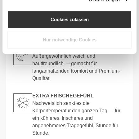
UV-SCHUTZ
Die integrierte UPF 50+-Schutzschicht
schützt deine Haut vor schädlicher UV-
Cookies zulassen
Strahlung — ideal für Workouts im Freien
oder ganztägigen Tragekomfort.
Nur notwendige Cookies
BESONDERS GESCHMEIDIG
Außergewöhnlich weich und
hautfreundlich — gemacht für
langanhaltenden Komfort und Premium-
Qualität.
EXTRA FRISCHEGEFÜHL
Nachweislich senkt es die
Körpertemperatur den ganzen Tag — für
ein kühleres, frischeres und
angenehmeres Tragegefühl, Stunde für
Stunde.