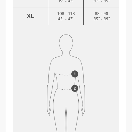
39" - 43"
31" - 35"
108 - 118
88 - 96
XL
43" - 47"
35" - 38"