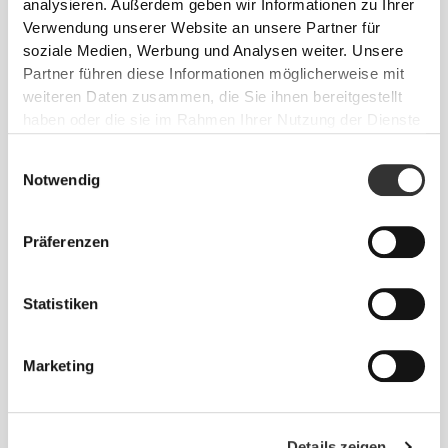
analysieren. Außerdem geben wir Informationen zu Ihrer
Ein Stoff, der
ganztägige Frische, Freiheit
Verwendung unserer Website an unsere Partner für
und
Leistung
bietet.
soziale Medien, Werbung und Analysen weiter. Unsere
Partner führen diese Informationen möglicherweise mit
weiteren Daten zusammen, die Sie ihnen bereitgestellt
PRODUKTMERKMALE
haben oder die sie im Rahmen Ihrer Nutzung der Dienste
gesammelt haben.
SCHNELLTROCKNEND
Einwilligungsauswahl
Fortschrittliches
Notwendig
Feuchtigkeitsmanagement leitet Schweiß
schnell ab, sodass er rasch verdunstet —
Präferenzen
für ein trockenes Hautgefühl und
anhaltenden Tragekomfort.
Statistiken
GERUCHSKONTROLLE
Bleib länger frisch — mit integrierter
Marketing
Geruchskontrolle durch antibakterielle
Technologie.
Details zeigen