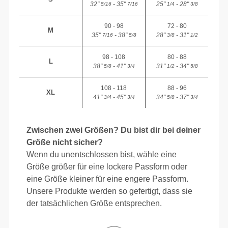
32"
- 35"
25"
- 28"
5/16
7/16
1/4
3/8
90 - 98
72 - 80
M
35"
- 38"
28"
- 31"
7/16
5/8
3/8
1/2
98 - 108
80 - 88
L
38"
- 41"
31"
- 34"
5/8
3/4
1/2
5/8
108 - 118
88 - 96
XL
41"
- 45"
34"
- 37"
3/4
3/4
5/8
3/4
Zwischen zwei Größen? Du bist dir bei deiner
Größe nicht sicher?
Wenn du unentschlossen bist, wähle eine
Größe größer für eine lockere Passform oder
eine Größe kleiner für eine engere Passform.
Unsere Produkte werden so gefertigt, dass sie
der tatsächlichen Größe entsprechen.