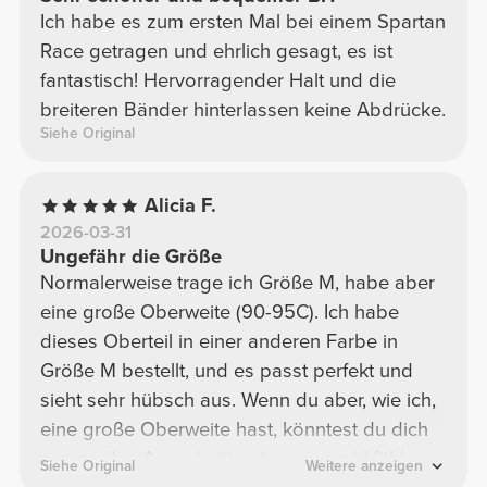
Ich habe es zum ersten Mal bei einem Spartan
Race getragen und ehrlich gesagt, es ist
fantastisch! Hervorragender Halt und die
breiteren Bänder hinterlassen keine Abdrücke.
Siehe Original
Alicia F.
2026-03-31
Ungefähr die Größe
Normalerweise trage ich Größe M, habe aber
eine große Oberweite (90-95C). Ich habe
dieses Oberteil in einer anderen Farbe in
Größe M bestellt, und es passt perfekt und
sieht sehr hübsch aus. Wenn du aber, wie ich,
eine große Oberweite hast, könntest du dich
wegen des Ausschnitts etwas unwohl fühlen
Siehe Original
Weitere anzeigen