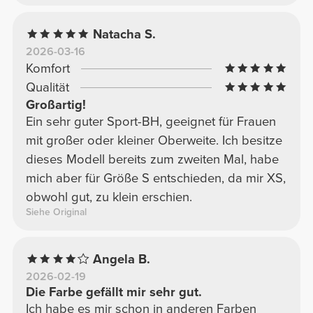
und unsicher sein. Ich habe es mir in Größe L
in Rosa bestellt, und es passt; es ist etwas
Natacha S.
lockerer geschnitten, bedeckt aber meine
2026-03-16
Oberweite sehr gut und sieht trotzdem toll
Komfort
aus!
Qualität
Großartig!
Ein sehr guter Sport-BH, geeignet für Frauen
mit großer oder kleiner Oberweite. Ich besitze
dieses Modell bereits zum zweiten Mal, habe
mich aber für Größe S entschieden, da mir XS,
obwohl gut, zu klein erschien.
Siehe Original
Angela B.
2026-02-19
Die Farbe gefällt mir sehr gut.
Ich habe es mir schon in anderen Farben