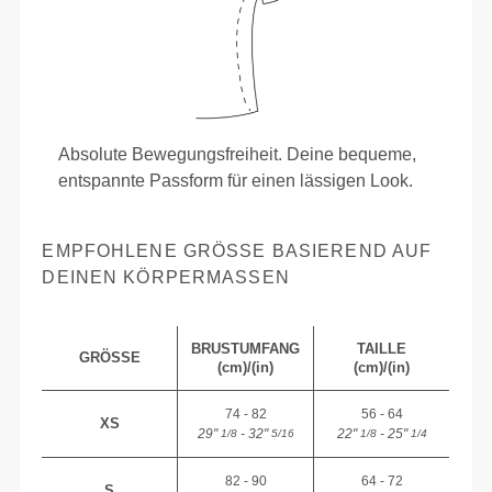
Absolute Bewegungsfreiheit. Deine bequeme,
entspannte Passform für einen lässigen Look.
EMPFOHLENE GRÖSSE BASIEREND AUF D
EINEN KÖRPERMASSEN
BRUSTUMFANG
TAILLE
GRÖSSE
(cm)/(in)
(cm)/(in)
74 - 82
56 - 64
XS
29"
- 32"
22"
- 25"
1/8
5/16
1/8
1/4
82 - 90
64 - 72
S