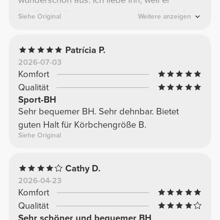
wunderschön aus. Ich liebe ihn, weil er
Komfort, Halt und ein super schmeichelhaftes
Siehe Original
Weitere anzeigen
Design vereint. Definitiv einer meiner
Favoriten! Ich würde ihn sofort wieder kaufen.
Patrícia P.
2026-07-03
Komfort
Qualität
Sport-BH
Sehr bequemer BH. Sehr dehnbar. Bietet
guten Halt für Körbchengröße B.
Siehe Original
Cathy D.
2026-04-23
Komfort
Qualität
Sehr schöner und bequemer BH