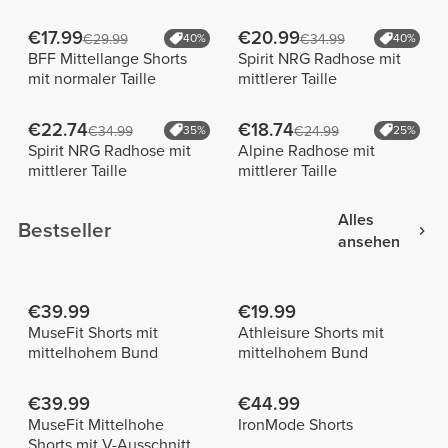
€17.99
€20.99
€29.99
40%
€34.99
40%
BFF Mittellange Shorts
Spirit NRG Radhose mit
mit normaler Taille
mittlerer Taille
€22.74
€18.74
€34.99
35%
€24.99
25%
Spirit NRG Radhose mit
Alpine Radhose mit
mittlerer Taille
mittlerer Taille
Alles
Bestseller
ansehen
€39.99
€19.99
MuseFit Shorts mit
Athleisure Shorts mit
mittelhohem Bund
mittelhohem Bund
€39.99
€44.99
MuseFit Mittelhohe
IronMode Shorts
Shorts mit V-Ausschnitt