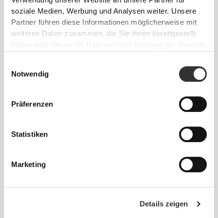
Verwendung unserer Website an unsere Partner für
soziale Medien, Werbung und Analysen weiter. Unsere
Partner führen diese Informationen möglicherweise mit
GENAU
PASSEND
weiteren Daten zusammen, die Sie ihnen bereitgestellt
Entworfen mit einem ausreichend hohen
haben oder die sie im Rahmen Ihrer Nutzung der Dienste
Taillenbund, um Unterstützung zu bieten und bei
gesammelt haben.
Einwilligungsauswahl
intensiveren Übungen an Ort und Stelle zu bleiben,
Notwendig
ohne zu viel einzuengen oder zu bedecken.
Präferenzen
Statistiken
MEHR ALS
DAS AUGE
Marketing
FASSEN KANN
Unsere Kleidungsstücke werden aus einem schnell
trocknenden Stoff hergestellt, damit du während
Details zeigen
deines Trainings oder Laufens leichter, frischer und