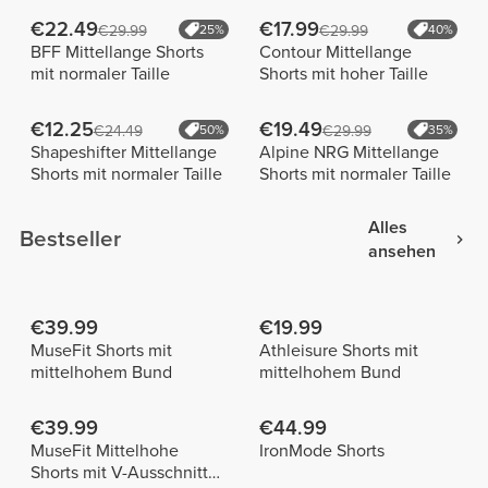
€22.49
€17.99
€29.99
25%
€29.99
40%
BFF Mittellange Shorts
Contour Mittellange
mit normaler Taille
Shorts mit hoher Taille
€12.25
€19.49
€24.49
50%
€29.99
35%
Shapeshifter Mittellange
Alpine NRG Mittellange
Shorts mit normaler Taille
Shorts mit normaler Taille
Alles
Bestseller
ansehen
€39.99
€19.99
MuseFit Shorts mit
Athleisure Shorts mit
mittelhohem Bund
mittelhohem Bund
€39.99
€44.99
MuseFit Mittelhohe
IronMode Shorts
Shorts mit V-Ausschnitt