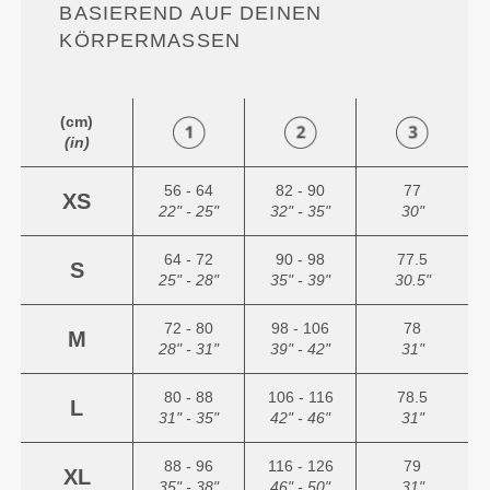
ASIEREND AUF DEINEN K
ÖRPERMASSEN
(cm)
(in)
56 - 64
82 - 90
77
XS
22" - 25"
32" - 35"
30"
64 - 72
90 - 98
77.5
S
25" - 28"
35" - 39"
30.5"
72 - 80
98 - 106
78
M
28" - 31"
39" - 42"
31"
80 - 88
106 - 116
78.5
L
31" - 35"
42" - 46"
31"
88 - 96
116 - 126
79
XL
35" - 38"
46" - 50"
31"