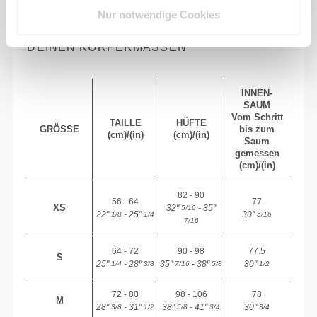
Nur notwendige Cookies
EMPFOHLENE GRÖSSE BASIEREND AUF D
EINEN KÖRPERMASSEN
INNEN-
SAUM
Vom Schritt
TAILLE
HÜFTE
GRÖSSE
bis zum
(cm)/(in)
(cm)/(in)
Saum
gemessen
(cm)/(in)
82 - 90
56 - 64
77
XS
32"
- 35"
5/16
22"
- 25"
30"
1/8
1/4
5/16
7/16
64 - 72
90 - 98
77.5
S
25"
- 28"
35"
- 38"
30"
1/4
3/8
7/16
5/8
1/2
72 - 80
98 - 106
78
M
28"
- 31"
38"
- 41"
30"
3/8
1/2
5/8
3/4
3/4