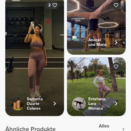
2
Anabel
und Maria
Samanta
Estefanía
Duarte
Lara
Colares
Monaco
Alles
Ähnliche Produkte