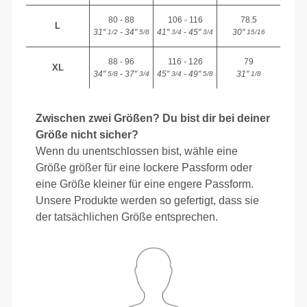
80 - 88
106 - 116
78.5
L
31"
- 34"
41"
- 45"
30"
1/2
5/8
3/4
3/4
15/16
88 - 96
116 - 126
79
XL
34"
- 37"
45"
- 49"
31"
5/8
3/4
3/4
5/8
1/8
Zwischen zwei Größen? Du bist dir bei deiner
Größe nicht sicher?
Wenn du unentschlossen bist, wähle eine
Größe größer für eine lockere Passform oder
eine Größe kleiner für eine engere Passform.
Unsere Produkte werden so gefertigt, dass sie
der tatsächlichen Größe entsprechen.