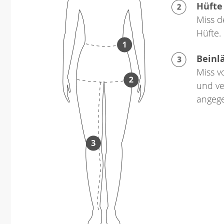
Hüfte
Miss d
Hüfte.
Beinl
Miss v
und ve
angeg