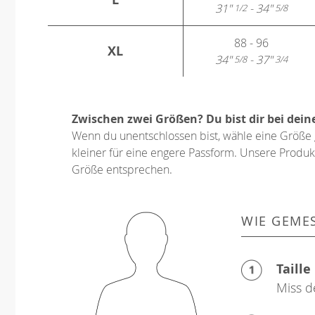
31"
- 34"
1/2
5/8
88 - 96
XL
34"
- 37"
5/8
3/4
Zwischen zwei Größen? Du bist dir bei dein
Wenn du unentschlossen bist, wähle eine Größe 
kleiner für eine engere Passform. Unsere Produkt
Größe entsprechen.
WIE GEME
Taille
Miss d