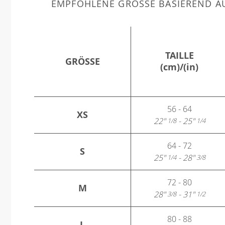
EMPFOHLENE GRÖSSE BASIEREND AU
TAILLE
GRÖSSE
(cm)/(in)
56 - 64
XS
22"
- 25"
1/8
1/4
64 - 72
S
25"
- 28"
1/4
3/8
72 - 80
M
28"
- 31"
3/8
1/2
80 - 88
L