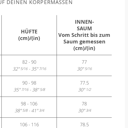
F DEINEN KÖRPERMASSEN
INNEN-
SAUM
HÜFTE
Vom Schritt bis zum
(cm)/(in)
Saum gemessen
(cm)/(in)
82 - 90
77
32"
- 35"
30"
5/16
7/16
5/16
90 - 98
77.5
35"
- 38"
30"
7/16
5/8
1/2
98 - 106
78
38"
- 41"
30"
5/8
3/4
3/4
106 - 116
78.5