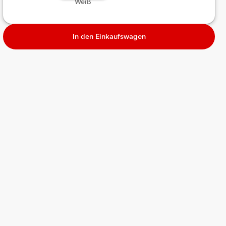
Weiß
Melange
meliert
melie
In den Einkaufswagen