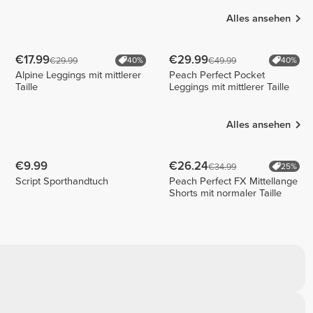
Alles ansehen
€17.99
€29.99
€29.99
€49.99
40%
40%
Alpine Leggings mit mittlerer
Peach Perfect Pocket
Taille
Leggings mit mittlerer Taille
Alles ansehen
€9.99
€26.24
€34.99
25%
Script Sporthandtuch
Peach Perfect FX Mittellange
Shorts mit normaler Taille