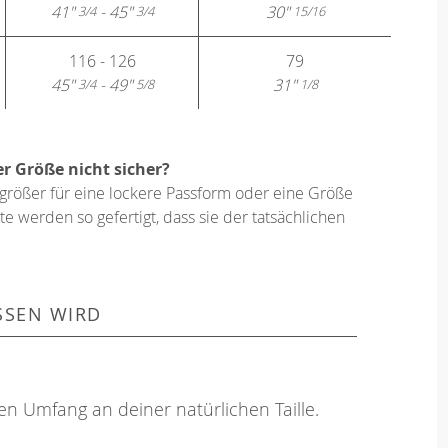
41"
- 45"
30"
3/4
3/4
15/16
116 - 126
79
45"
- 49"
31"
3/4
5/8
1/8
er Größe nicht sicher?
größer für eine lockere Passform oder eine Größe
e werden so gefertigt, dass sie der tatsächlichen
SSEN WIRD
en Umfang an deiner natürlichen Taille.