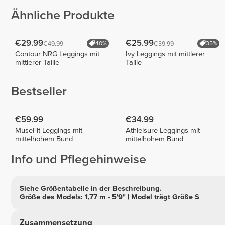
Ähnliche Produkte
€29.99
€25.99
€49.99
€39.99
40%
35%
Contour NRG Leggings mit
Ivy Leggings mit mittlerer
mittlerer Taille
Taille
Bestseller
€59.99
€34.99
MuseFit Leggings mit
Athleisure Leggings mit
mittelhohem Bund
mittelhohem Bund
Info und Pflegehinweise
Siehe Größentabelle in der Beschreibung.
Größe des Models: 1,77 m - 5'9" | Model trägt Größe S
Zusammensetzung