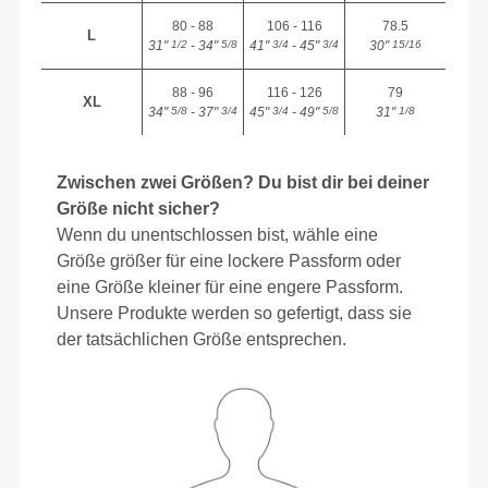
80 - 88
106 - 116
78.5
L
31"
- 34"
41"
- 45"
30"
1/2
5/8
3/4
3/4
15/16
88 - 96
116 - 126
79
XL
34"
- 37"
45"
- 49"
31"
5/8
3/4
3/4
5/8
1/8
Zwischen zwei Größen? Du bist dir bei deiner
Größe nicht sicher?
Wenn du unentschlossen bist, wähle eine
Größe größer für eine lockere Passform oder
eine Größe kleiner für eine engere Passform.
Unsere Produkte werden so gefertigt, dass sie
der tatsächlichen Größe entsprechen.