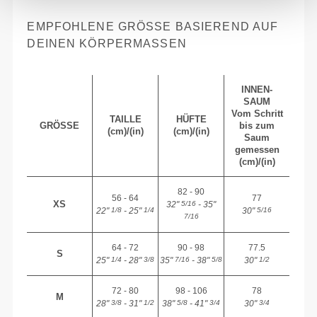
EMPFOHLENE GRÖSSE BASIEREND AUF D
EINEN KÖRPERMASSEN
INNEN-
SAUM
Vom Schritt
TAILLE
HÜFTE
GRÖSSE
bis zum
(cm)/(in)
(cm)/(in)
Saum
gemessen
(cm)/(in)
82 - 90
56 - 64
77
XS
32"
- 35"
5/16
22"
- 25"
30"
1/8
1/4
5/16
7/16
64 - 72
90 - 98
77.5
S
25"
- 28"
35"
- 38"
30"
1/4
3/8
7/16
5/8
1/2
72 - 80
98 - 106
78
M
28"
- 31"
38"
- 41"
30"
3/8
1/2
5/8
3/4
3/4