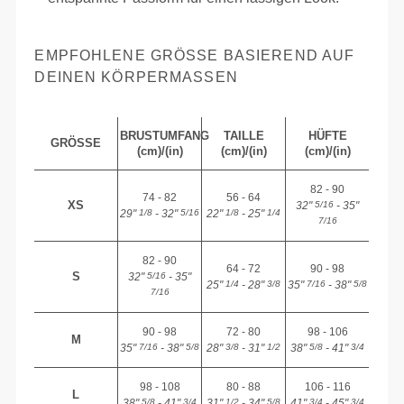
EMPFOHLENE GRÖSSE BASIEREND AUF D
EINEN KÖRPERMASSEN
BRUSTUMFANG
TAILLE
HÜFTE
GRÖSSE
(cm)/(in)
(cm)/(in)
(cm)/(in)
82 - 90
74 - 82
56 - 64
XS
32"
- 35"
5/16
29"
- 32"
22"
- 25"
1/8
5/16
1/8
1/4
7/16
82 - 90
64 - 72
90 - 98
S
32"
- 35"
5/16
25"
- 28"
35"
- 38"
1/4
3/8
7/16
5/8
7/16
90 - 98
72 - 80
98 - 106
M
35"
- 38"
28"
- 31"
38"
- 41"
7/16
5/8
3/8
1/2
5/8
3/4
98 - 108
80 - 88
106 - 116
L
38"
- 41"
31"
- 34"
41"
- 45"
5/8
3/4
1/2
5/8
3/4
3/4