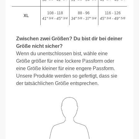
108 - 118
88 - 96
116 - 126
XL
41"
- 45"
34"
- 37"
45"
- 49"
3/4
3/4
5/8
3/4
3/4
5/8
Zwischen zwei Größen? Du bist dir bei deiner
Größe nicht sicher?
Wenn du unentschlossen bist, wähle eine
Größe größer für eine lockere Passform oder
eine Größe kleiner für eine engere Passform.
Unsere Produkte werden so gefertigt, dass sie
der tatsächlichen Größe entsprechen.