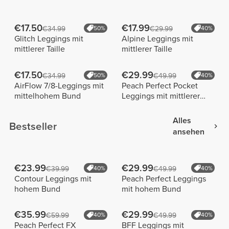
€17.50
€17.99
€34.99
50%
€29.99
40%
Glitch Leggings mit
Alpine Leggings mit
mittlerer Taille
mittlerer Taille
€17.50
€29.99
€34.99
50%
€49.99
40%
AirFlow 7/8-Leggings mit
Peach Perfect Pocket
mittelhohem Bund
Leggings mit mittlerer
Taille
Alles
Bestseller
ansehen
€23.99
€29.99
€39.99
40%
€49.99
40%
Contour Leggings mit
Peach Perfect Leggings
hohem Bund
mit hohem Bund
€35.99
€29.99
€59.99
40%
€49.99
40%
Peach Perfect FX
BFF Leggings mit