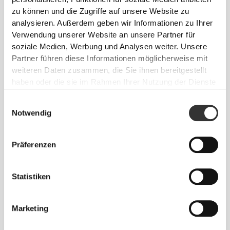
zu können und die Zugriffe auf unsere Website zu
analysieren. Außerdem geben wir Informationen zu Ihrer
Ohne eingenähtes Etikett
Verwendung unserer Website an unsere Partner für
Unsere Kleidung steht für Komfort. Unsere
soziale Medien, Werbung und Analysen weiter. Unsere
Herangehensweise hinterlässt einen wichtigen
Partner führen diese Informationen möglicherweise mit
Eindruck auf unsere Kleidung: auf die nahtlose
weiteren Daten zusammen, die Sie ihnen bereitgestellt
Freiheit! Ohne eingenähtes Etikett wird das Tragen
haben oder die sie im Rahmen Ihrer Nutzung der Dienste
von Kleidung noch bequemer, da es zu keinen
gesammelt haben.
Einwilligungsauswahl
Hautreizungen kommt.
Notwendig
TIPP ZUR PASSFORM
Präferenzen
Statistiken
Dieser Artikel
Eng
Marketing