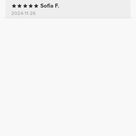
Sofia F.
2024-11-26
Komfort
Qualität
Spektakulär
Sehr bequem und ich habe viele Komplimente
bekommen.
Siehe Original
Weitere Bewertungen
Hinterlasse deine Bewertung
Teile dein Feedback mit anderen
Prozis-Kunden.