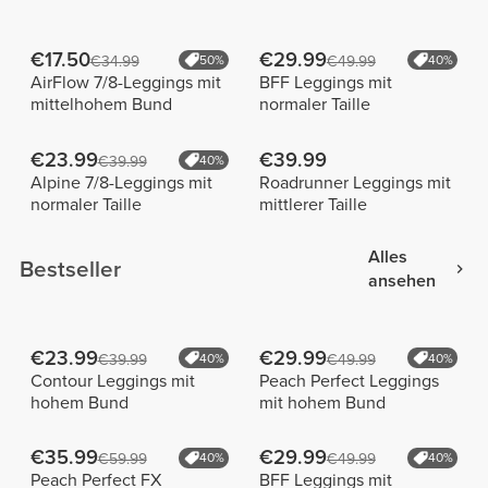
€17.50
€29.99
€34.99
50%
€49.99
40%
AirFlow 7/8-Leggings mit
BFF Leggings mit
mittelhohem Bund
normaler Taille
€23.99
€39.99
€39.99
40%
Alpine 7/8-Leggings mit
Roadrunner Leggings mit
normaler Taille
mittlerer Taille
Alles
Bestseller
ansehen
€23.99
€29.99
€39.99
40%
€49.99
40%
Contour Leggings mit
Peach Perfect Leggings
hohem Bund
mit hohem Bund
€35.99
€29.99
€59.99
40%
€49.99
40%
Peach Perfect FX
BFF Leggings mit