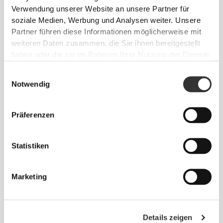
Verwendung unserer Website an unsere Partner für
soziale Medien, Werbung und Analysen weiter. Unsere
Partner führen diese Informationen möglicherweise mit
weiteren Daten zusammen, die Sie ihnen bereitgestellt
haben oder die sie im Rahmen Ihrer Nutzung der Dienste
gesammelt haben.
Einwilligungsauswahl
Notwendig
Info und Pflegehinweise
Präferenzen
Gesamtbewertungen
4.8
Statistiken
(13 Bewertungen)
Marketing
Alles
Aus unserer Community
ansehen
Details zeigen
3