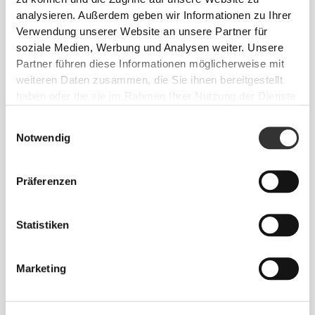
analysieren. Außerdem geben wir Informationen zu Ihrer
Verwendung unserer Website an unsere Partner für
soziale Medien, Werbung und Analysen weiter. Unsere
Partner führen diese Informationen möglicherweise mit
weiteren Daten zusammen, die Sie ihnen bereitgestellt
haben oder die sie im Rahmen Ihrer Nutzung der Dienste
gesammelt haben.
Eine Ausrüstung, die sich
Einwilligungsauswahl
Notwendig
darauf konzentriert dir zu
helfen deine persönlichen
Präferenzen
Rekorde zu brechen.
Statistiken
Marketing