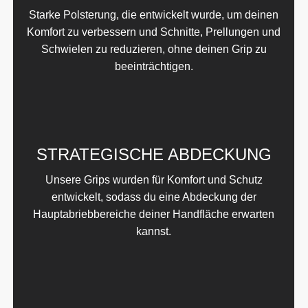
abverlangen.
Verstärke ihren Grip und
gestatte deinen
Handflächen etwas
Erholung von all dem
Ziehen und Heben.
Am Ende des Trainings
wirst du den Unterschied
spüren.