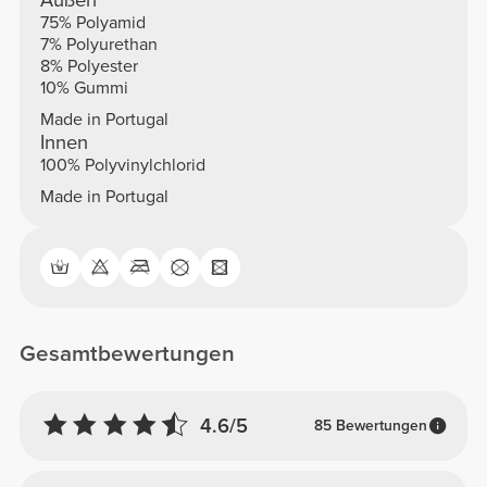
ATMUNGSAKTIV
Das offene Handrückendesign lässt Feuchtigkeit
entweichen und hilft, die Temperatur zu regulieren.