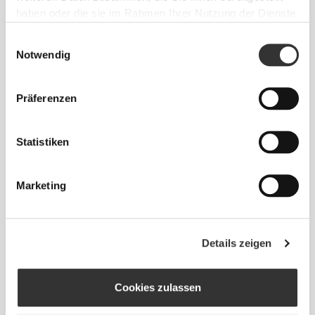
haben oder die sie im Rahmen Ihrer Nutzung der Dienste
gesammelt haben.
Einwilligungsauswahl
5
1
Notwendig
Präferenzen
Kerstin
Colucci
Statistiken
Marketing
1
Details zeigen
Amandine
Samira Bär
TIREL
Cookies zulassen