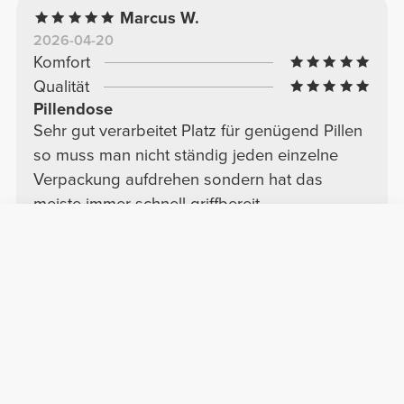
Marcus W.
2026-04-20
Komfort
Qualität
Pillendose
Sehr gut verarbeitet Platz für genügend Pillen
so muss man nicht ständig jeden einzelne
Verpackung aufdrehen sondern hat das
meiste immer schnell griffbereit
Marijana K.
2025-04-09
Komfort
Qualität
Gut geeignet für Nahrungsergänzungsmittel
Ich benutze diese Pillendose in meiner