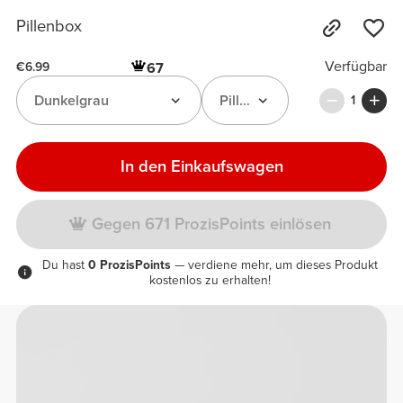
Pillenbox
Verfügbar
67
€6.99
Dunkelgrau
Pillenbox
1
In den Einkaufswagen
Gegen 671 ProzisPoints einlösen
Du hast
0 ProzisPoints
— verdiene mehr, um dieses Produkt
kostenlos zu erhalten!