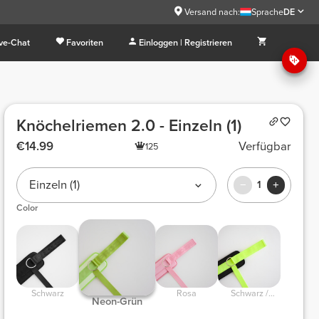
Versand nach:
Sprache
DE
ive-Chat
Favoriten
Einloggen | Registrieren
Knöchelriemen 2.0 - Einzeln (1)
€14.99
Verfügbar
125
Einzeln (1)
1
Color
Schwarz
Rosa
Schwarz /
Neon-Grün
Neongrün