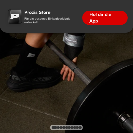
Prozis Store
Hol dir die
Für ein besseres Einkaufserlebnis
App
entwickelt