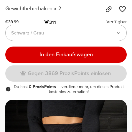
Gewichtheberhaken x 2
Verfügbar
311
€39.99
Schwarz / Grau
In den Einkaufswagen
Gegen 3869 ProzisPoints einlösen
Du hast
0 ProzisPoints
— verdiene mehr, um dieses Produkt
kostenlos zu erhalten!