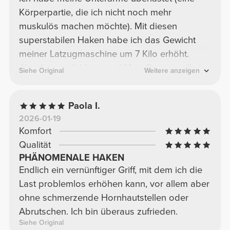
Körperpartie, die ich nicht noch mehr
muskulös machen möchte). Mit diesen
superstabilen Haken habe ich das Gewicht
meiner Latzugmaschine um 7 Kilo erhöht.
Absolut empfehlenswert! Mein Partner will sie
Siehe Original
Weitere anzeigen
auch haben! 💪
Paola I.
2026-01-19
Komfort
Qualität
PHÄNOMENALE HAKEN
Endlich ein vernünftiger Griff, mit dem ich die
Last problemlos erhöhen kann, vor allem aber
ohne schmerzende Hornhautstellen oder
Abrutschen. Ich bin überaus zufrieden.
Siehe Original