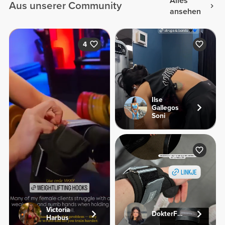
Alles
Aus unserer Community
ansehen
4
Ilse
Gallegos
Soni
Victoria
DokterFemke
Harbus