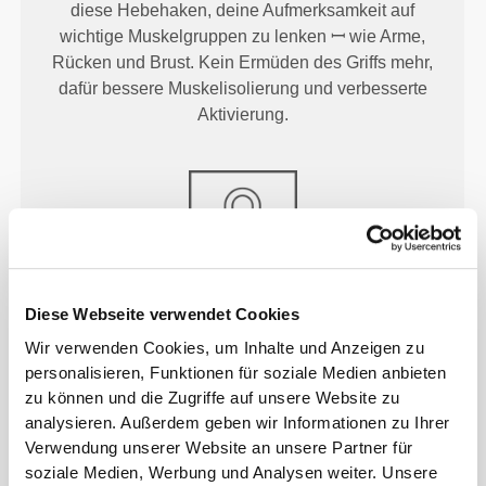
diese Hebehaken, deine Aufmerksamkeit auf
wichtige Muskelgruppen zu lenken ꟷ wie Arme,
Rücken und Brust. Kein Ermüden des Griffs mehr,
dafür bessere Muskelisolierung und verbesserte
Aktivierung.
SICHERER HALT
Diese Webseite verwendet Cookies
Wir verwenden Cookies, um Inhalte und Anzeigen zu
Dank verstellbarer Klettverschlüsse lässt sich die
personalisieren, Funktionen für soziale Medien anbieten
Passform individuell anpassen, während sie
zu können und die Zugriffe auf unsere Website zu
optimalen Halt und Unterstützung für deine
analysieren. Außerdem geben wir Informationen zu Ihrer
Handgelenke bieten.
Verwendung unserer Website an unsere Partner für
soziale Medien, Werbung und Analysen weiter. Unsere