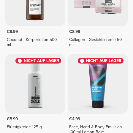
€9.99
€8.99
Coconut - Körperlotion 500
Collagen - Gesichtscreme 50
ml
mL
NICHT AUF LAGER
NICHT AUF LAGER
€5.99
€4.99
Flüssigkreide 125 g
Face, Hand & Body Emulsion
100 ml Lemon Balm