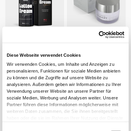
€17.99
€19.99
Tattoo After Care Cream
Hydralift - Nachtcreme -
100mL
Gesichtspflege50 mL
Diese Webseite verwendet Cookies
Wir verwenden Cookies, um Inhalte und Anzeigen zu
NICHT AUF LAGER
NICHT AUF LAGER
personalisieren, Funktionen für soziale Medien anbieten
zu können und die Zugriffe auf unsere Website zu
analysieren. Außerdem geben wir Informationen zu Ihrer
Verwendung unserer Website an unsere Partner für
soziale Medien, Werbung und Analysen weiter. Unsere
Partner führen diese Informationen möglicherweise mit
weiteren Daten zusammen, die Sie ihnen bereitgestellt
haben oder die sie im Rahmen Ihrer Nutzung der Dienste
€24.99
€12.99
gesammelt haben.
Einwilligungsauswahl