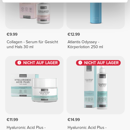
€9.99
€12.99
Collagen - Serum für Gesicht
Atlantis Odyssey -
und Hals 30 ml
Körperlotion 250 ml
NICHT AUF LAGER
NICHT AUF LAGER
€11.99
€14.99
Hyaluronic Acid Plus -
Hyaluronic Acid Plus -