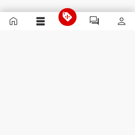
Nützliche Information
Schließe dich unserem Team an!
Werde Partner
AGB
Kundendienst
Newsletter abonnieren
Erhalte Neuigkeiten und
Angebote per E-Mail direkt in
dein Postfach.
Abonnieren
#ExceedYourself