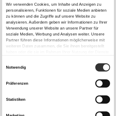
Wir verwenden Cookies, um Inhalte und Anzeigen zu
personalisieren, Funktionen für soziale Medien anbieten
zu können und die Zugriffe auf unsere Website zu
analysieren. Außerdem geben wir Informationen zu Ihrer
Verwendung unserer Website an unsere Partner für
soziale Medien, Werbung und Analysen weiter. Unsere
€12.99
Partner führen diese Informationen möglicherweise mit
weiteren Daten zusammen, die Sie ihnen bereitgestellt
Aztlán Odyssey -
Duschpeeling 250 mL
haben oder die sie im Rahmen Ihrer Nutzung der Dienste
gesammelt haben.
Einwilligungsauswahl
Notwendig
Präferenzen
Statistiken
Marketing