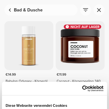
Bad & Dusche
NICHT AUF LAGER
€14.99
€11.99
Babylon Odyssey - Körperöl
Coconut - Körperpeeling 340
mit Schimmer 150 mL
mL
NICHT AUF LAGER
Diese Webseite verwendet Cookies