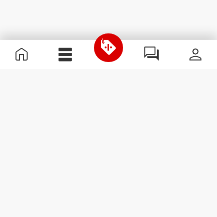
Nützliche Information
Schließe dich unserem Team an!
Werde Partner
AGB
Kundendienst
Newsletter abonnieren
Erhalte Neuigkeiten und
Angebote per E-Mail direkt in
dein Postfach.
Abonnieren
#ExceedYourself