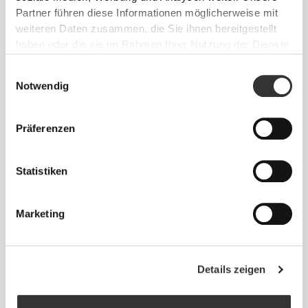
Partner führen diese Informationen möglicherweise mit
weiteren Daten zusammen, die Sie ihnen bereitgestellt
haben oder die sie im Rahmen Ihrer Nutzung der Dienste
gesammelt haben.
Einwilligungsauswahl
Notwendig
Präferenzen
€7.99
€11.99
GymPro Crew Socken
Barefoot Weightlifting Crew
Statistiken
Socken
Marketing
Details zeigen