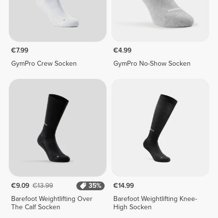
€7.99
€4.99
GymPro Crew Socken
GymPro No-Show Socken
€9.09
€13.99
35%
€14.99
Barefoot Weightlifting Over
Barefoot Weightlifting Knee-
The Calf Socken
High Socken