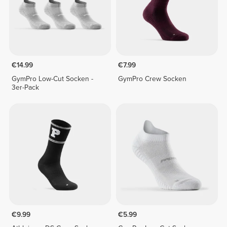
€14.99
€7.99
GymPro Low-Cut Socken -
GymPro Crew Socken
3er-Pack
€9.99
€5.99