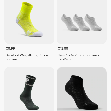
€9.99
€12.99
Barefoot Weightlifting Ankle
GymPro No-Show Socken -
Socken
3er-Pack