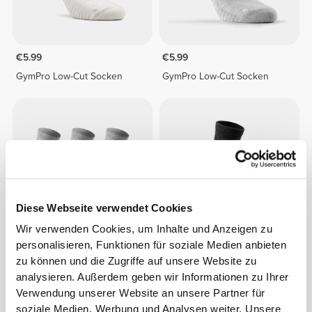
€5.99
€5.99
GymPro Low-Cut Socken
GymPro Low-Cut Socken
Diese Webseite verwendet Cookies
Wir verwenden Cookies, um Inhalte und Anzeigen zu
personalisieren, Funktionen für soziale Medien anbieten
€18.99
€7.99
zu können und die Zugriffe auf unsere Website zu
GymPro Crew Socken - 3er-
GymPro Crew Socken
analysieren. Außerdem geben wir Informationen zu Ihrer
Pack
Verwendung unserer Website an unsere Partner für
soziale Medien, Werbung und Analysen weiter. Unsere