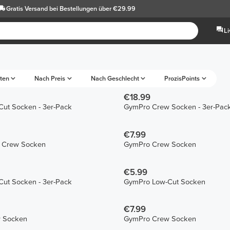
Gratis Versand
bei Bestellungen über €29.99
L
ten
Nach Preis
Nach Geschlecht
ProzisPoints
€18.99
ut Socken - 3er-Pack
GymPro Crew Socken - 3er-Pac
€7.99
S Crew Socken
GymPro Crew Socken
€5.99
ut Socken - 3er-Pack
GymPro Low-Cut Socken
€7.99
 Socken
GymPro Crew Socken