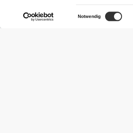
Einwilligungsauswahl
Notwendig
Nützliche Information
Schließe dich unserem Team an!
Werde Partner
AGB
Kundendienst
Versandmöglichkeiten