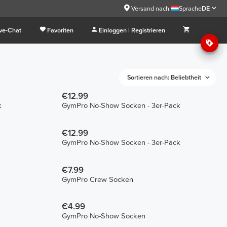
Versand nach:
Sprache
DE
ive-Chat
Favoriten
Einloggen | Registrieren
Sortieren nach: Beliebtheit
€12.99
k
GymPro No-Show Socken - 3er-Pack
€12.99
GymPro No-Show Socken - 3er-Pack
€7.99
GymPro Crew Socken
€4.99
GymPro No-Show Socken