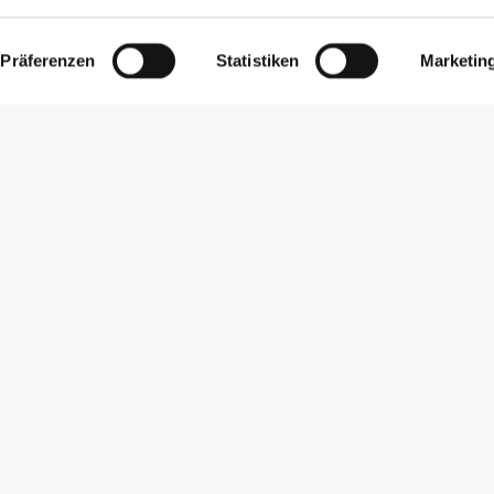
Präferenzen
Statistiken
Marketin
Newsletter abonnieren
Erhalte Neuigkeiten und Angebote per E-Mail direkt in dein
Postfach.
Abonnieren