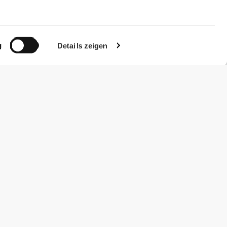
g
Details zeigen
#ExceedYourself