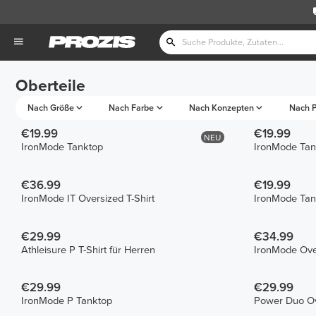
Oberteile
Nach Größe
Nach Farbe
Nach Konzepten
Nach P
€19.99
€19.99
NEU
IronMode Tanktop
IronMode Tan
€36.99
€19.99
IronMode IT Oversized T-Shirt
IronMode Tan
€29.99
€34.99
Athleisure P T-Shirt für Herren
IronMode Over
€29.99
€29.99
IronMode P Tanktop
Power Duo Ove