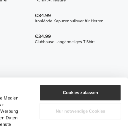
erren
T-Shirt Athleisure
€84.99
IronMode Kapuzenpullover für Herren
€34.99
Clubhouse Langärmeliges T-Shirt
Cookies zulassen
le Medien
ir
, Werbung
Nur notwendige Cookies
ren Daten
ienste