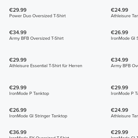
€29.99
€24.99
Power Duo Oversized T-Shirt
Athleisure Ta
€34.99
€26.99
Army BFB Oversized T-Shirt
IronMode GI S
€29.99
€34.99
Athleisure Essential T-Shirt für Herren
Army BFB Over
€29.99
€29.99
IronMode P Tanktop
IronMode P T
€26.99
€24.99
IronMode GI Stringer Tanktop
Athleisure Ta
€36.99
€29.99