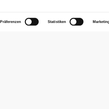
Präferenzen
Statistiken
Marketin
Newsletter abonnieren
Erhalte Neuigkeiten und Angebote per E-Mail direkt in dein
Postfach.
Abonnieren