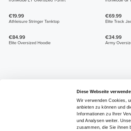
IronMode EY Oversized T-Shirt
IronMode GI 
€19.99
€69.99
Athleisure Stringer Tanktop
Elite Track Ja
€84.99
€34.99
Elite Oversized Hoodie
Army Oversize
Diese Webseite verwende
Wir verwenden Cookies, um
anbieten zu können und di
Informationen zu Ihrer Ve
und Analysen weiter. Unse
zusammen, die Sie ihnen b