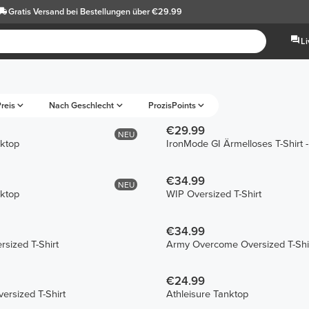
Gratis Versand
bei Bestellungen über €29.99
L
reis
Nach Geschlecht
ProzisPoints
€29.99
NEU
ktop
IronMode GI Ärmelloses T-Shirt 
€34.99
NEU
ktop
WIP Oversized T-Shirt
€34.99
sized T-Shirt
Army Overcome Oversized T-Shi
€24.99
rsized T-Shirt
Athleisure Tanktop