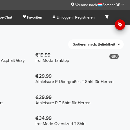
Versand nach:
Sprache
DE
ive-Chat
Favoriten
Einloggen | Registrieren
Sortieren nach: Beliebtheit
€19.99
NEU
- Asphalt Gray
IronMode Tanktop
€29.99
Athleisure P Übergroßes T-Shirt für Herren
€29.99
rt
Athleisure P T-Shirt für Herren
€34.99
IronMode Oversized T-Shirt