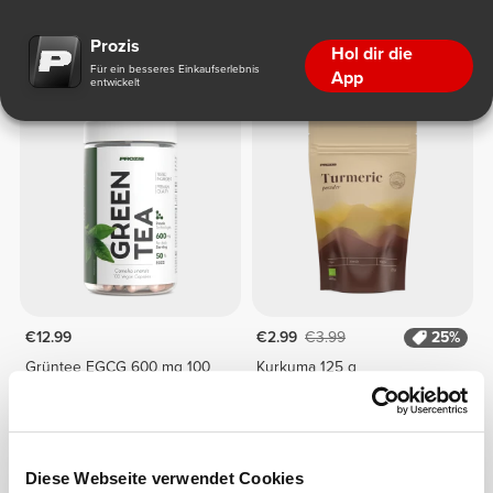
Natürliche Entzündungshemmer
Prozis
Hol dir die
Für ein besseres Einkaufserlebnis
App
entwickelt
€12.99
€2.99
€3.99
25%
Grüntee EGCG 600 mg 100
Kurkuma 125 g
Kapseln
NICHT AUF LAGER
Diese Webseite verwendet Cookies