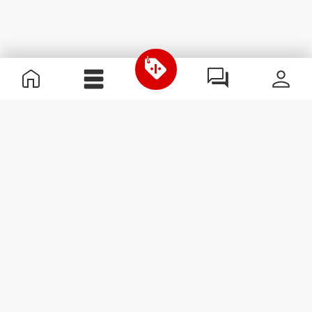
Nützliche Information
Schließe dich unserem Team an!
Werde Partner
AGB
Kundendienst
Newsletter abonnieren
Erhalte Neuigkeiten und
Angebote per E-Mail direkt in
dein Postfach.
Abonnieren
#ExceedYourself