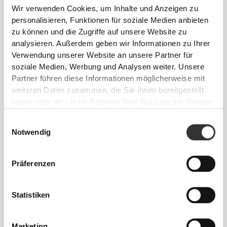
Wir verwenden Cookies, um Inhalte und Anzeigen zu
personalisieren, Funktionen für soziale Medien anbieten
zu können und die Zugriffe auf unsere Website zu
analysieren. Außerdem geben wir Informationen zu Ihrer
Verwendung unserer Website an unsere Partner für
soziale Medien, Werbung und Analysen weiter. Unsere
€19.99
€8.99
Partner führen diese Informationen möglicherweise mit
weiteren Daten zusammen, die Sie ihnen bereitgestellt
Grüntee EGCG 600 mg 200
Ingwer 1500mg 60 Kapseln
Kapseln
haben oder die sie im Rahmen Ihrer Nutzung der Dienste
gesammelt haben.
Einwilligungsauswahl
Notwendig
Präferenzen
Statistiken
Marketing