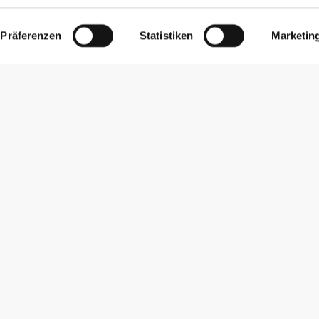
Präferenzen
Statistiken
Marketin
Newsletter abonnieren
Erhalte Neuigkeiten und Angebote per E-Mail direkt in dein
Postfach.
Abonnieren