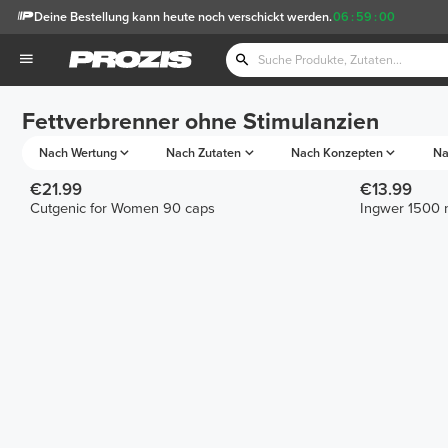
Deine Bestellung kann heute noch verschickt werden.
06
:
59
:
00
Fettverbrenner ohne Stimulanzien
Nach Wertung
Nach Zutaten
Nach Konzepten
Na
€21.99
€13.99
Cutgenic for Women 90 caps
Ingwer 1500 