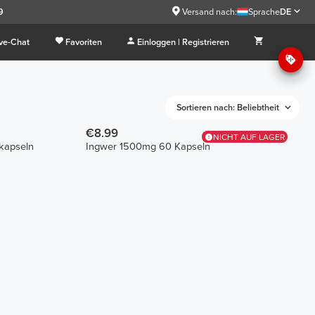
9
Versand nach:
Sprache
DE
ive-Chat
Favoriten
Einloggen | Registrieren
Sortieren nach: Beliebtheit
€8.99
NICHT AUF LAGER
kapseln
Ingwer 1500mg 60 Kapseln