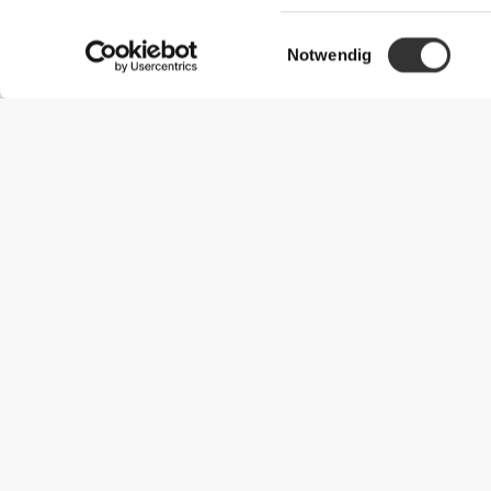
Einwilligungsauswahl
Notwendig
Nützliche Information
Schließe dich unserem Team an!
Werde Partner
AGB
Kundendienst
Versandmöglichkeiten