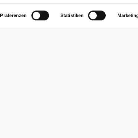
Präferenzen
Statistiken
Marketin
Newsletter abonnieren
Erhalte Neuigkeiten und Angebote per E-Mail direkt in dein
Postfach.
Abonnieren