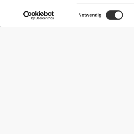
Einwilligungsauswahl
Notwendig
Nützliche Information
Schließe dich unserem Team an!
Werde Partner
AGB
Kundendienst
Versandmöglichkeiten