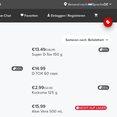
9
Versand nach:
Sprache
DE
ive-Chat
Favoriten
Einloggen | Registrieren
Sortieren nach: Beliebtheit
€13.49
10%
€14.99
Super D-Tox 150 g
€14.99
30%
D-TOX 60 caps
€2.99
25%
€3.99
Kurkuma 125 g
€15.99
NICHT AUF LAGER
Aloe Vera 500 mL