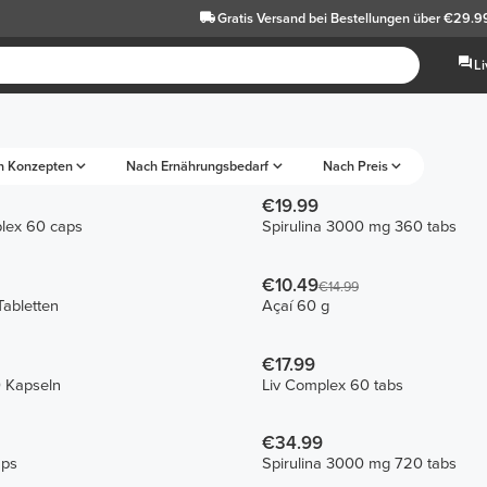
Gratis Versand
bei Bestellungen über €29.9
L
h Konzepten
Nach Ernährungsbedarf
Nach Preis
€19.99
plex 60 caps
Spirulina 3000 mg 360 tabs
€10.49
€14.99
Tabletten
Açaí 60 g
€17.99
0 Kapseln
Liv Complex 60 tabs
€34.99
aps
Spirulina 3000 mg 720 tabs