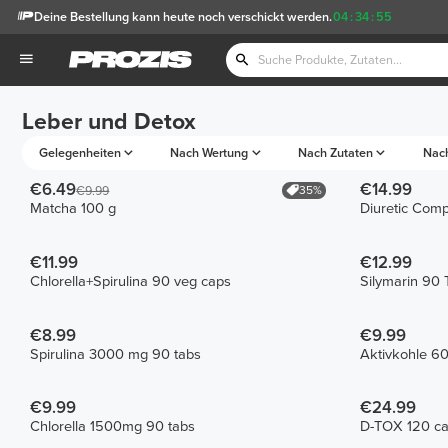
Deine Bestellung kann heute noch verschickt werden.
04
:
34
:
55
Leber und Detox
Gelegenheiten
Nach Wertung
Nach Zutaten
Nac
€6.49
€14.99
35%
€9.99
Matcha 100 g
Diuretic Com
€11.99
€12.99
Chlorella+Spirulina 90 veg caps
Silymarin 90 
€8.99
€9.99
Spirulina 3000 mg 90 tabs
Aktivkohle 6
€9.99
€24.99
Chlorella 1500mg 90 tabs
D-TOX 120 c