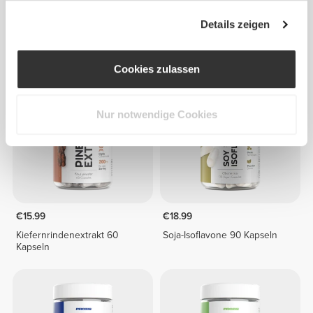
€17.99
€10.99
Details zeigen
Krill Omega Premium 60
Guarana 500mg 60 Kapseln
softgels
Cookies zulassen
Nur notwendige Cookies
€15.99
€18.99
Kiefernrindenextrakt 60
Soja-Isoflavone 90 Kapseln
Kapseln