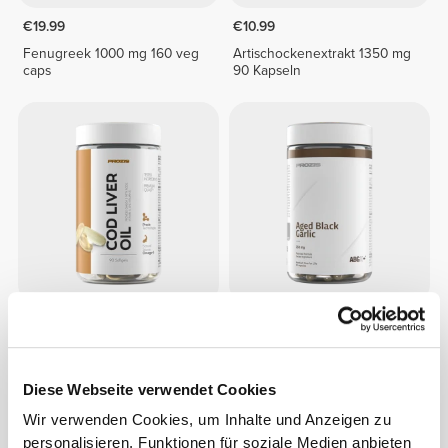
€19.99
€10.99
Fenugreek 1000 mg 160 veg
Artischockenextrakt 1350 mg
caps
90 Kapseln
€12.99
€8.99
€14.99
40%
Dorschlebertran 1000mg 90
ABG10+® Gereifter schwarzer
Weichkapseln
Knoblauch 250 mg 30
vegetarische Kapseln
Diese Webseite verwendet Cookies
Wir verwenden Cookies, um Inhalte und Anzeigen zu
personalisieren, Funktionen für soziale Medien anbieten