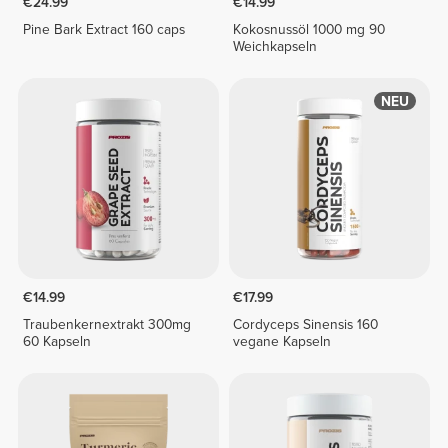
€24.99
€14.99
Pine Bark Extract 160 caps
Kokosnussöl 1000 mg 90
Weichkapseln
NEU
€14.99
€17.99
Traubenkernextrakt 300mg
Cordyceps Sinensis 160
60 Kapseln
vegane Kapseln