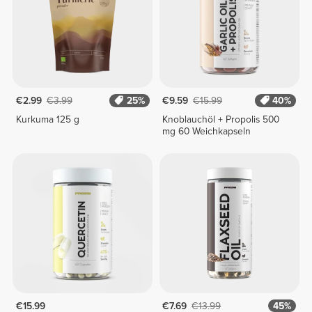
€2.99
€3.99
25%
€9.59
€15.99
40%
Kurkuma 125 g
Knoblauchöl + Propolis 500
mg 60 Weichkapseln
€15.99
€7.69
€13.99
45%