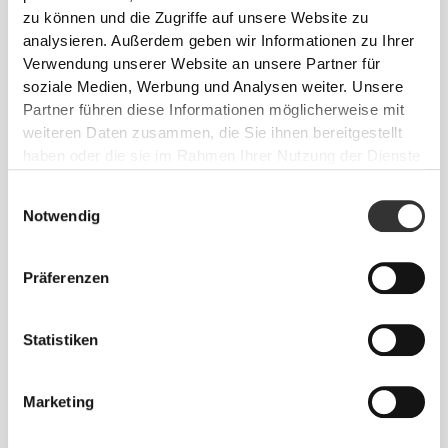
zu können und die Zugriffe auf unsere Website zu
analysieren. Außerdem geben wir Informationen zu Ihrer
Verwendung unserer Website an unsere Partner für
soziale Medien, Werbung und Analysen weiter. Unsere
Partner führen diese Informationen möglicherweise mit
weiteren Daten zusammen, die Sie ihnen bereitgestellt
haben oder die sie im Rahmen Ihrer Nutzung der Dienste
€10.99
€14.99
gesammelt haben.
Fenugreek 1000 mg 60 caps
Knoblauch-Extrakt 1000mg
Einwilligungsauswahl
120 Weichkapseln
Notwendig
Präferenzen
Statistiken
Marketing