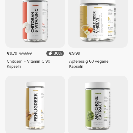
€9.79
€13.99
30%
€9.99
Chitosan + Vitamin C 90
Apfelessig 60 vegane
Kapseln
Kapseln